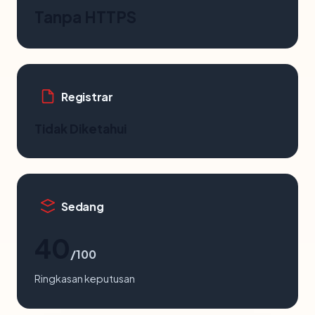
Tanpa HTTPS
Registrar
Tidak Diketahui
Sedang
40
/100
Ringkasan keputusan