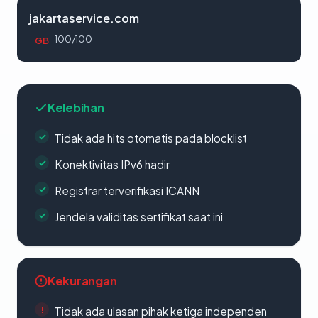
jakartaservice.com
100/100
GB
Kelebihan
Tidak ada hits otomatis pada blocklist
Konektivitas IPv6 hadir
Registrar terverifikasi ICANN
Jendela validitas sertifikat saat ini
Kekurangan
Tidak ada ulasan pihak ketiga independen