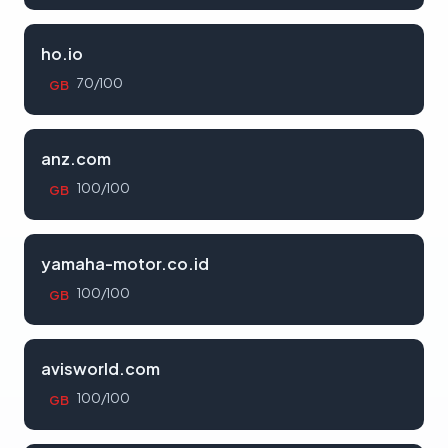
ho.io
70/100
GB
anz.com
100/100
GB
yamaha-motor.co.id
100/100
GB
avisworld.com
100/100
GB