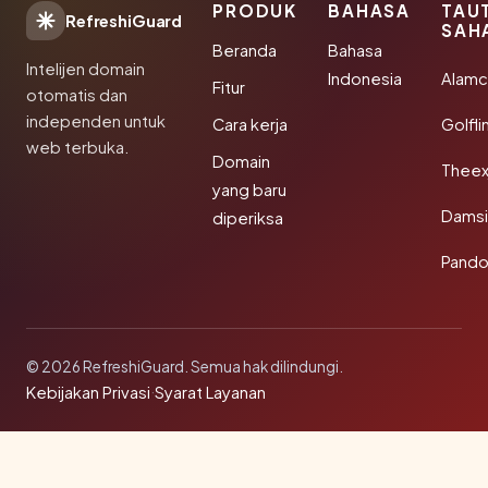
PRODUK
BAHASA
TAU
RefreshiGuard
SAH
Beranda
Bahasa
Intelijen domain
Indonesia
Alamc
Fitur
otomatis dan
independen untuk
Cara kerja
Golfli
web terbuka.
Domain
Theex
yang baru
Damsi
diperiksa
Pando
© 2026 RefreshiGuard. Semua hak dilindungi.
Kebijakan Privasi
·
Syarat Layanan