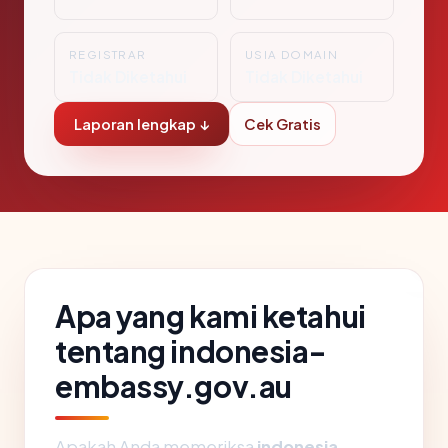
REGISTRAR
USIA DOMAIN
Tidak Diketahui
Tidak Diketahui
Laporan lengkap ↓
Cek Gratis
Apa yang kami ketahui
tentang indonesia-
embassy.gov.au
Apakah Anda memeriksa
indonesia-