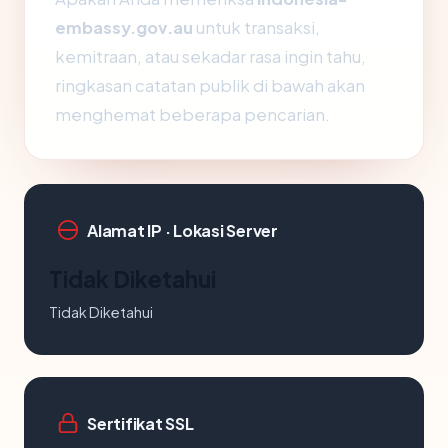
embassy.gov.au
untuk transaksi,
kemitraan, atau sekadar rasa ingin tahu,
ringkasan catatan publik di bawah akan
menghemat beberapa pencarian.
Alamat IP · Lokasi Server
Tidak Diketahui
Tidak Diketahui
Sertifikat SSL