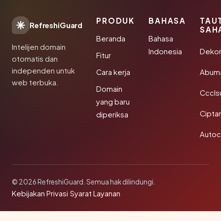
PRODUK
BAHASA
TAU
RefreshiGuard
SAH
Beranda
Bahasa
Intelijen domain
Indonesia
Dekor
Fitur
otomatis dan
independen untuk
Cara kerja
Abum
web terbuka.
Domain
Cccls
yang baru
Cipta
diperiksa
Autoc
© 2026 RefreshiGuard. Semua hak dilindungi.
Kebijakan Privasi
·
Syarat Layanan