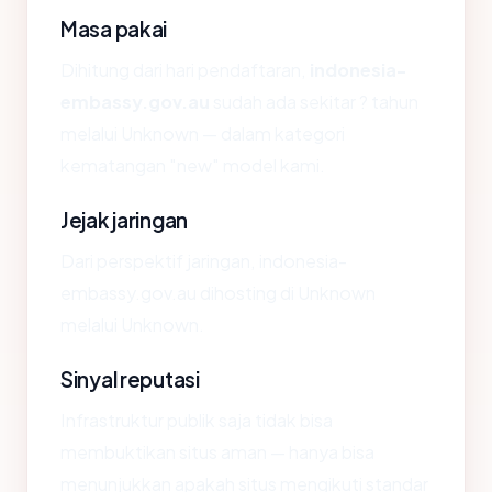
Masa pakai
Dihitung dari hari pendaftaran,
indonesia-
embassy.gov.au
sudah ada sekitar ? tahun
melalui Unknown — dalam kategori
kematangan "new" model kami.
Jejak jaringan
Dari perspektif jaringan, indonesia-
embassy.gov.au dihosting di Unknown
melalui Unknown.
Sinyal reputasi
Infrastruktur publik saja tidak bisa
membuktikan situs aman — hanya bisa
menunjukkan apakah situs mengikuti standar