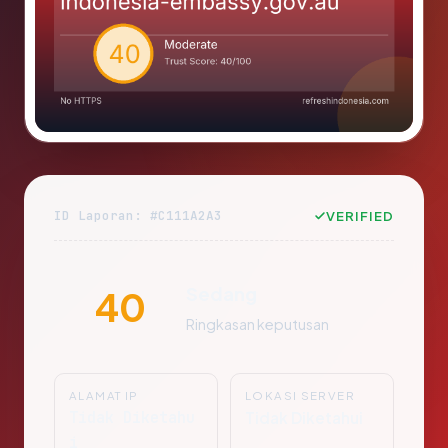
ID Laporan: #C111A2A3
VERIFIED
Sedang
40
Ringkasan keputusan
ALAMAT IP
LOKASI SERVER
Tidak Diketahu
Tidak Diketahui
i