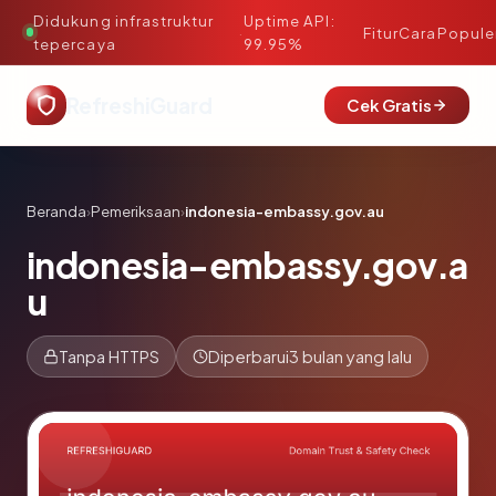
Didukung infrastruktur
Uptime API:
·
Fitur
Cara
Popule
tepercaya
99.95%
RefreshiGuard
Cek Gratis
Beranda
›
Pemeriksaan
›
indonesia-embassy.gov.au
indonesia-embassy.gov.a
u
Tanpa HTTPS
Diperbarui
3 bulan yang lalu