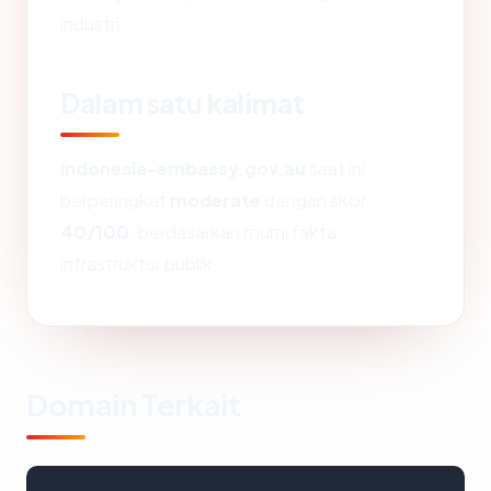
industri.
Dalam satu kalimat
indonesia-embassy.gov.au
saat ini
berperingkat
moderate
dengan skor
40/100
, berdasarkan murni fakta
infrastruktur publik.
Domain Terkait