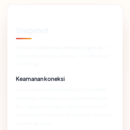
Snapshot
Snapshot
indonesia-embassy.gov.au
: ?
tahun, dihosting di Unknown, ISP Unknown,
HTTPS No.
Keamanan koneksi
Kami melakukan handshake TLS terhadap
indonesia-embassy.gov.au dan mendapat:
No. Digabung dengan registrar (Unknown)
dan negara (Unknown), ini memberi tampilan
keamanan dasar.