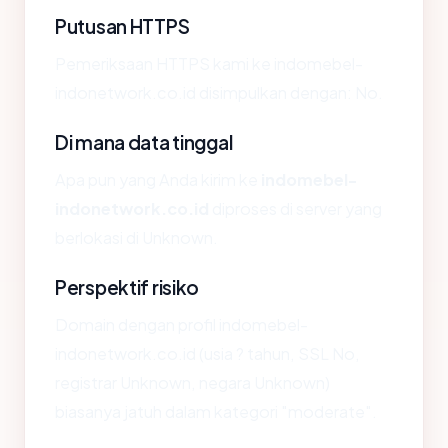
Putusan HTTPS
Pemeriksaan HTTPS kami ke indomebel-
indonetwork.co.id disimpulkan dengan: No.
Di mana data tinggal
Apa pun yang Anda kirim ke
indomebel-
indonetwork.co.id
diproses di server yang
berlokasi di Unknown.
Perspektif risiko
Domain dengan profil indomebel-
indonetwork.co.id (usia ? tahun, SSL No,
registrar Unknown, negara Unknown)
biasanya jatuh dalam kategori "moderate".