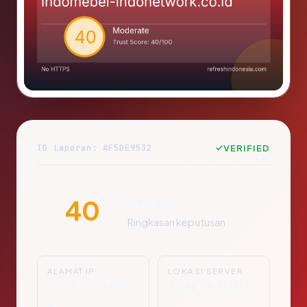
ID Laporan: #F5DE9532
VERIFIED
Sedang
40
Ringkasan keputusan
ALAMAT IP
LOKASI SERVER
Tidak Diketahu
Tidak Diketahui
i