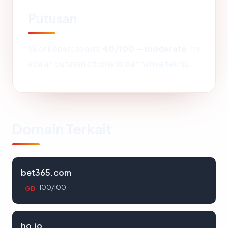
Putusan
Skor kepercayaan:
40/100
—
moderate
. Ini
adalah putusan otomatis dan hanya teknis.
Domain Terkait
bet365.com
100/100
GB
ho.io