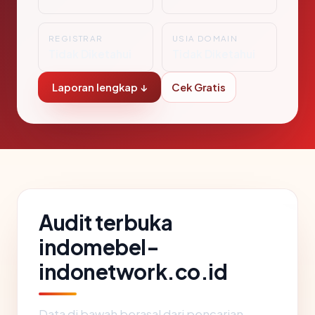
REGISTRAR
USIA DOMAIN
Tidak Diketahui
Tidak Diketahui
Laporan lengkap ↓
Cek Gratis
Audit terbuka
indomebel-
indonetwork.co.id
Data di bawah berasal dari pencarian