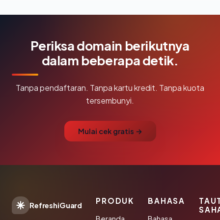
Periksa domain berikutnya
dalam beberapa detik.
Tanpa pendaftaran. Tanpa kartu kredit. Tanpa kuota
tersembunyi.
Mulai cek gratis →
PRODUK
BAHASA
TAU
RefreshiGuard
SAH
Beranda
Bahasa