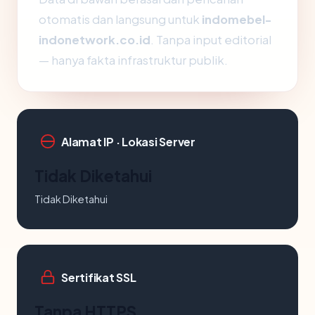
otomatis dan langsung untuk
indomebel-
indonetwork.co.id
. Tanpa input editorial
— hanya fakta infrastruktur publik.
Alamat IP · Lokasi Server
Tidak Diketahui
Tidak Diketahui
Sertifikat SSL
Tanpa HTTPS