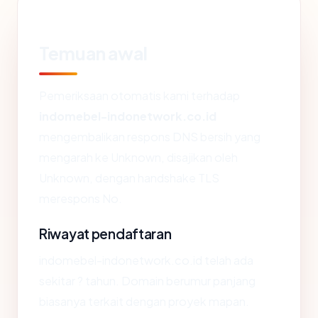
Temuan awal
Pemeriksaan otomatis kami terhadap
indomebel-indonetwork.co.id
mengembalikan respons DNS bersih yang
mengarah ke Unknown, disajikan oleh
Unknown, dengan handshake TLS
merespons No.
Riwayat pendaftaran
indomebel-indonetwork.co.id telah ada
sekitar ? tahun. Domain berumur panjang
biasanya terkait dengan proyek mapan.