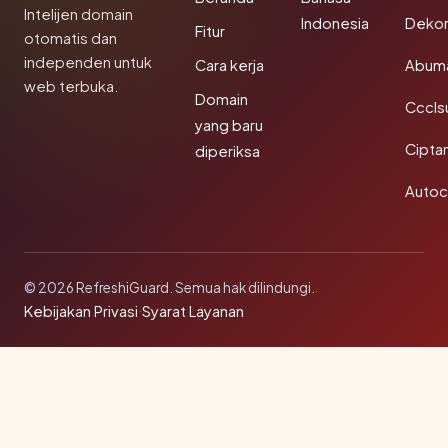
Intelijen domain
Indonesia
Dekor
Fitur
otomatis dan
independen untuk
Cara kerja
Abum
web terbuka.
Domain
Cccls
yang baru
Cipta
diperiksa
Autoc
© 2026 RefreshiGuard. Semua hak dilindungi.
Kebijakan Privasi
·
Syarat Layanan