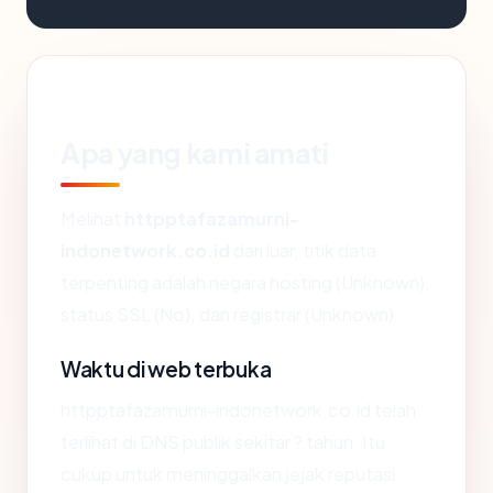
Apa yang kami amati
Melihat
httpptafazamurni-
indonetwork.co.id
dari luar, titik data
terpenting adalah negara hosting (Unknown),
status SSL (No), dan registrar (Unknown).
Waktu di web terbuka
httpptafazamurni-indonetwork.co.id telah
terlihat di DNS publik sekitar ? tahun. Itu
cukup untuk meninggalkan jejak reputasi.