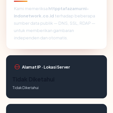
Kami memeriksa
httpptafazamurni-
indonetwork.co.id
terhadap beberapa
sumber data publik — DNS, SSL, RDAP —
untuk memberikan gambaran
independen dan otomatis.
Alamat IP · Lokasi Server
Tidak Diketahui
Tidak Diketahui