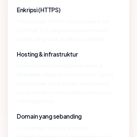
Enkripsi (HTTPS)
Pemeriksaan HTTPS mengembalikan No.
Sertifikat TLS yang valid adalah minimum
mutlak yang harus dimiliki situs modern.
Hosting & infrastruktur
Domain saat ini mengarah ke server di
Unknown
, disajikan oleh Unknown. Lokasi
hosting tidak sama dengan kepercayaan,
tetapi memberi tahu yurisdiksi mana yang
menangani data.
Domain yang sebanding
Situs dengan metadata serupa
httpptafazamurni-indonetwork.co.id
—