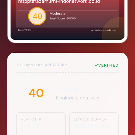
ID Laporan: #9EAE1DB9
VERIFIED
Sedang
40
Ringkasan keputusan
ALAMAT IP
LOKASI SERVER
Tidak Diketahu
Tidak Diketahui
i