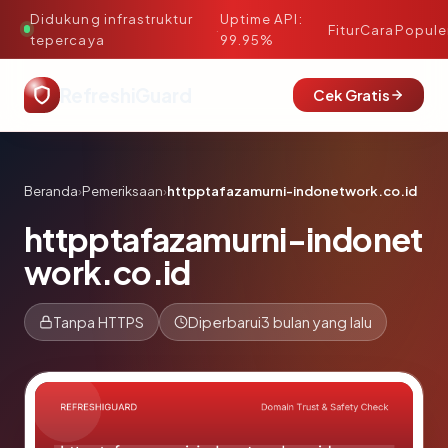
Didukung infrastruktur
Uptime API:
·
Fitur
Cara
Popule
tepercaya
99.95%
RefreshiGuard
Cek Gratis
Beranda
›
Pemeriksaan
›
httpptafazamurni-indonetwork.co.id
httpptafazamurni-indonet
work.co.id
Tanpa HTTPS
Diperbarui
3 bulan yang lalu