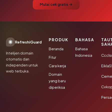
Mulai cek gratis →
PRODUK
BAHASA
TAU
RefreshiGuard
SAH
Beranda
Bahasa
Intelijen domain
Indonesia
Cccls
Fitur
otomatis dan
independen untuk
Cara kerja
EiklaS
web terbuka.
Domain
Cemer
yang baru
Cvkop
diperiksa
Persa