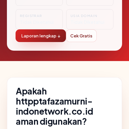
REGISTRAR
USIA DOMAIN
Tidak Diketahui
Tidak Diketahui
Laporan lengkap ↓
Cek Gratis
Apakah
httpptafazamurni-
indonetwork.co.id
aman digunakan?