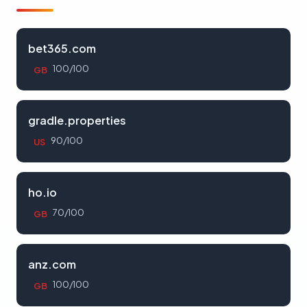
bet365.com
100/100
GB
gradle.properties
90/100
US
ho.io
70/100
GB
anz.com
100/100
GB