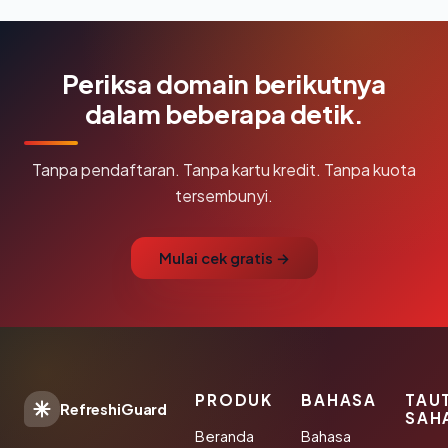
Periksa domain berikutnya
dalam beberapa detik.
Tanpa pendaftaran. Tanpa kartu kredit. Tanpa kuota
tersembunyi.
Mulai cek gratis →
PRODUK
BAHASA
TAU
RefreshiGuard
SAH
Beranda
Bahasa