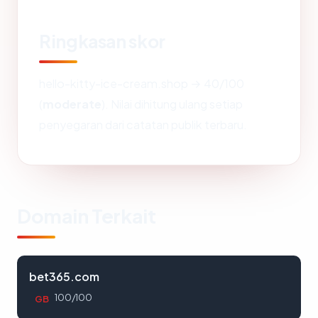
Ringkasan skor
hello-kitty-ice-cream.shop → 40/100
(
moderate
). Nilai dihitung ulang setiap
penyegaran dari catatan publik terbaru.
Domain Terkait
bet365.com
100/100
GB