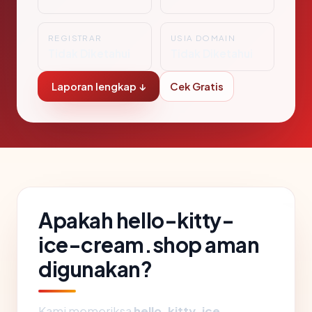
REGISTRAR
USIA DOMAIN
Tidak Diketahui
Tidak Diketahui
Laporan lengkap ↓
Cek Gratis
Apakah hello-kitty-
ice-cream.shop aman
digunakan?
Kami memeriksa
hello-kitty-ice-