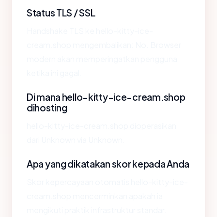
Status TLS / SSL
Handshake TLS ke hello-kitty-ice-
cream.shop mengembalikan: No. Browser
modern akan memperingatkan pengguna
ketika ini gagal.
Di mana hello-kitty-ice-cream.shop
dihosting
hello-kitty-ice-cream.shop dioperasikan
dari Unknown via Unknown.
Apa yang dikatakan skor kepada Anda
Skor kepercayaan otomatis hello-kitty-ice-
cream.shop mencerminkan apakah ia
mengikuti praktik infrastruktur standar.