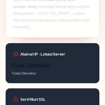
cream.shop
terhadap beberapa sumber
data publik — DNS, SSL, RDAP — untuk
memberikan gambaran independen dan
otomatis.
Alamat IP · Lokasi Server
Tidak Diketahui
Tidak Diketahui
Sertifikat SSL