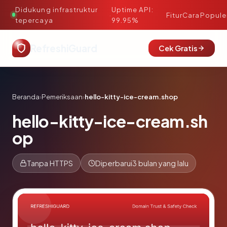
Didukung infrastruktur
Uptime API:
·
Fitur
Cara
Popule
tepercaya
99.95%
RefreshiGuard
Cek Gratis
Beranda
›
Pemeriksaan
›
hello-kitty-ice-cream.shop
hello-kitty-ice-cream.sh
op
Tanpa HTTPS
Diperbarui
3 bulan yang lalu