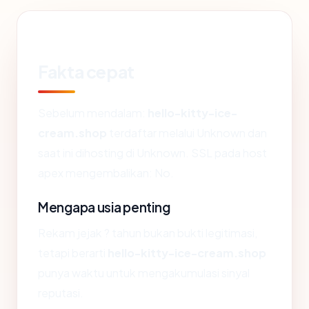
Fakta cepat
Sebelum mendalam:
hello-kitty-ice-
cream.shop
terdaftar melalui Unknown dan
saat ini dihosting di Unknown. SSL pada host
apex mengembalikan: No.
Mengapa usia penting
Rekam jejak ? tahun bukan bukti legitimasi,
tetapi berarti
hello-kitty-ice-cream.shop
punya waktu untuk mengakumulasi sinyal
reputasi.