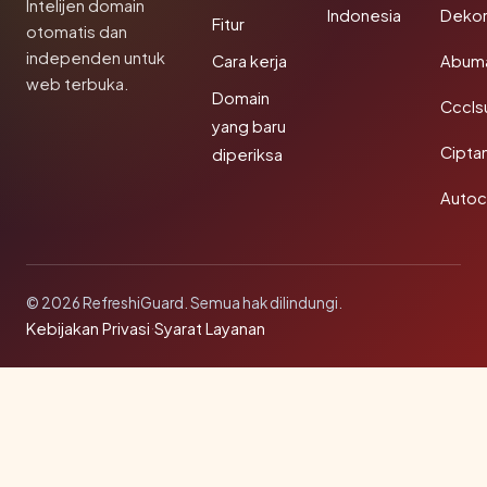
Intelijen domain
Indonesia
Dekor
Fitur
otomatis dan
independen untuk
Cara kerja
Abum
web terbuka.
Domain
Cccls
yang baru
Cipta
diperiksa
Autoc
© 2026 RefreshiGuard. Semua hak dilindungi.
Kebijakan Privasi
·
Syarat Layanan