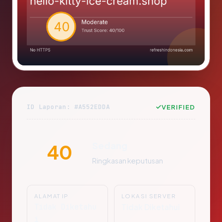
ID Laporan: #A552EDDA
VERIFIED
Sedang
40
Ringkasan keputusan
ALAMAT IP
LOKASI SERVER
Tidak Diketahu
Tidak Diketahui
i