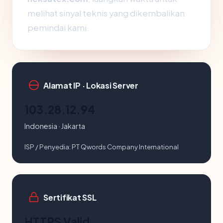
melihat sinyal teknis yang dikembalikan
pemindai kami.
Alamat IP · Lokasi Server
103.28.12.94
Indonesia · Jakarta
ISP / Penyedia:
PT Qwords Company International
Sertifikat SSL
HTTPS Valid