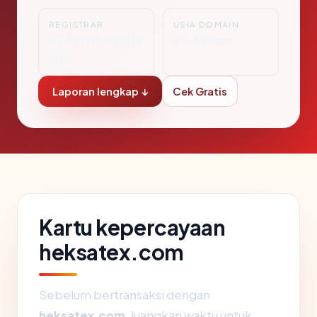
REGISTRAR
USIA DOMAIN
PT Aksara Data Di
20.6 tahun
gital
Laporan lengkap ↓
Cek Gratis
Kartu kepercayaan
heksatex.com
Sebelum bertransaksi dengan
heksatex.com
, luangkan waktu untuk