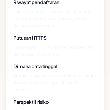
Riwayat pendaftaran
heksatex.com telah ada sekitar 20.6 tahun.
Domain berumur panjang biasanya terkait
dengan proyek mapan.
Putusan HTTPS
Pemeriksaan HTTPS kami ke heksatex.com
disimpulkan dengan: OK.
Di mana data tinggal
Apa pun yang Anda kirim ke
heksatex.com
diproses di server yang berlokasi di
Indonesia.
Perspektif risiko