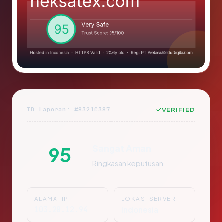
ID Laporan: #8321C387
VERIFIED
Sangat Aman
95
Ringkasan keputusan
ALAMAT IP
LOKASI SERVER
103.28.12.94
Indonesia