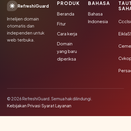
PRODUK
BAHASA
TAU
RefreshiGuard
SAH
Beranda
Bahasa
Intelijen domain
Indonesia
Cccls
Fitur
otomatis dan
independen untuk
Cara kerja
EiklaS
web terbuka.
Domain
Cemer
yang baru
Cvkop
diperiksa
Persa
© 2026 RefreshiGuard. Semua hak dilindungi.
Kebijakan Privasi
·
Syarat Layanan