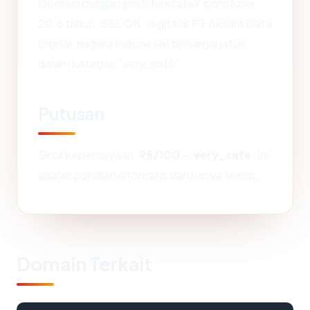
Domain dengan profil heksatex.com (usia
20.6 tahun, SSL OK, registrar PT Aksara Data
Digital, negara Indonesia) biasanya jatuh
dalam kategori "very_safe".
Putusan
Skor kepercayaan:
95/100
—
very_safe
. Ini
adalah putusan otomatis dan hanya teknis.
Domain Terkait