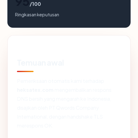
95
/100
Ringkasan keputusan
Temuan awal
Pemeriksaan otomatis kami terhadap
heksatex.com
mengembalikan respons
DNS bersih yang mengarah ke Indonesia,
disajikan oleh PT Qwords Company
International, dengan handshake TLS
merespons OK.