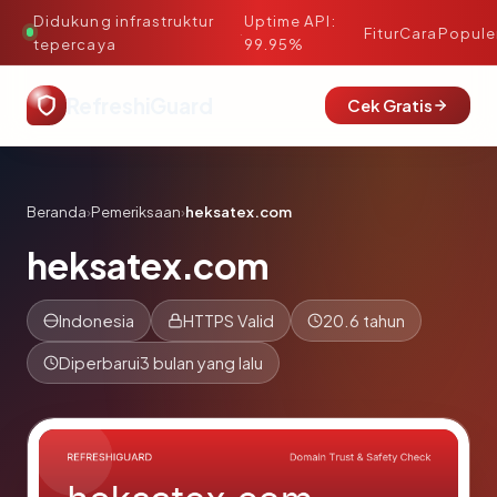
Didukung infrastruktur
Uptime API:
·
Fitur
Cara
Popule
tepercaya
99.95%
RefreshiGuard
Cek Gratis
Beranda
›
Pemeriksaan
›
heksatex.com
heksatex.com
Indonesia
HTTPS Valid
20.6 tahun
Diperbarui
3 bulan yang lalu