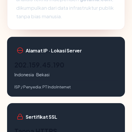
dikumpulkan dari data infrastruktur publik
tanpa bias manusia.
Alamat IP · Lokasi Server
202.159.45.190
Indonesia · Bekasi
ISP / Penyedia:
PT IndoInternet
Sertifikat SSL
Tanpa HTTPS