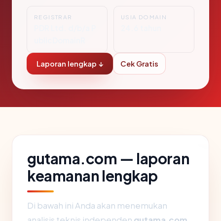
REGISTRAR
USIA DOMAIN
PDR Ltd. d/b/a P
24.6 tahun
ublicDomainR
Laporan lengkap ↓
Cek Gratis
gutama.com — laporan
keamanan lengkap
Di bawah ini Anda akan menemukan
analisis teknis independen
gutama.com
,