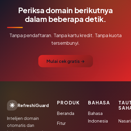
Periksa domain berikutnya
dalam beberapa detik.
Tanpa pendaftaran. Tanpa kartu kredit. Tanpa kuota
tersembunyi.
Mulai cek gratis →
PRODUK
BAHASA
TAU
RefreshiGuard
SAH
Beranda
Bahasa
Intelijen domain
Indonesia
Nasari
Fitur
otomatis dan