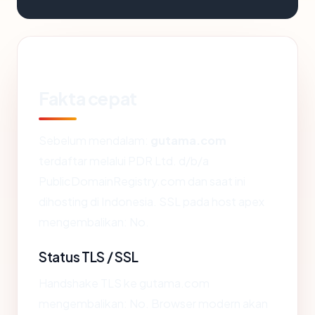
Fakta cepat
Sebelum mendalam:
gutama.com
terdaftar melalui PDR Ltd. d/b/a
PublicDomainRegistry.com dan saat ini
dihosting di Indonesia. SSL pada host apex
mengembalikan: No.
Status TLS / SSL
Handshake TLS ke gutama.com
mengembalikan: No. Browser modern akan