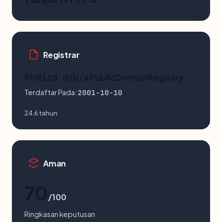
Registrar
PDR Ltd. d/b/a PublicDomainRegistry.
Terdaftar Pada:
2001-10-10
24.6 tahun
Aman
70
/100
Ringkasan keputusan