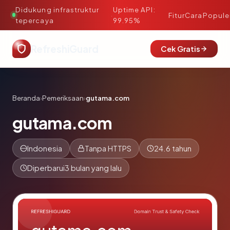
Didukung infrastruktur
Uptime API:
·
Fitur
Cara
Popule
tepercaya
99.95%
RefreshiGuard
Cek Gratis
Beranda
›
Pemeriksaan
›
gutama.com
gutama.com
Indonesia
Tanpa HTTPS
24.6 tahun
Diperbarui
3 bulan yang lalu