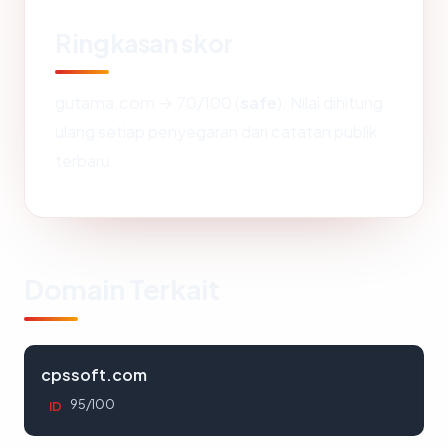
Ringkasan skor
gutama.com → 70/100 (
safe
). Nilai dihitung
ulang setiap penyegaran dari catatan publik
terbaru.
Domain Terkait
cpssoft.com
95/100
ID