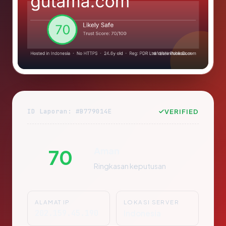
ID Laporan: #B779014E
VERIFIED
Aman
70
Ringkasan keputusan
ALAMAT IP
LOKASI SERVER
202.159.45.190
Indonesia