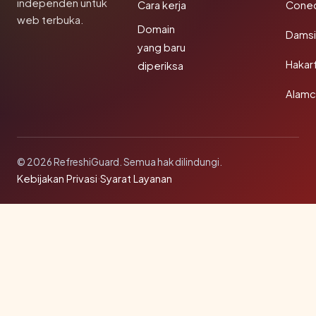
independen untuk
Cara kerja
Conec
web terbuka.
Domain
Damsi
yang baru
Hakar
diperiksa
Alamc
© 2026 RefreshiGuard. Semua hak dilindungi.
Kebijakan Privasi
·
Syarat Layanan