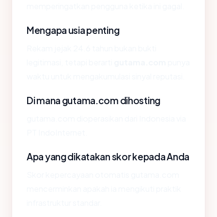
memperingatkan pengguna ketika ini gagal.
Mengapa usia penting
Rekam jejak 24.6 tahun bukan bukti
legitimasi, tetapi berarti
gutama.com
punya
waktu untuk mengakumulasi sinyal reputasi.
Di mana gutama.com dihosting
gutama.com dioperasikan dari Indonesia via
PT IndoInternet.
Apa yang dikatakan skor kepada Anda
Skor kepercayaan otomatis gutama.com
mencerminkan apakah ia mengikuti praktik
infrastruktur standar.