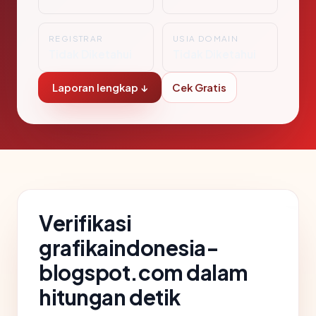
REGISTRAR
USIA DOMAIN
Tidak Diketahui
Tidak Diketahui
Laporan lengkap ↓
Cek Gratis
Verifikasi
grafikaindonesia-
blogspot.com dalam
hitungan detik