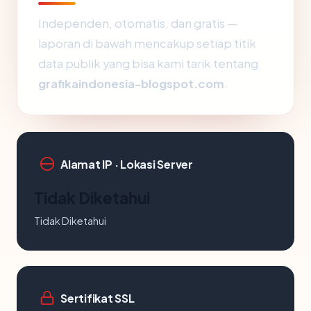
Independen, otomatis, dan gratis —
laporan di bawah mencakup setiap titik
data publik yang bisa kami tarik tentang
grafikaindonesia-blogspot.com
.
Alamat IP · Lokasi Server
Tidak Diketahui
Tidak Diketahui
Sertifikat SSL