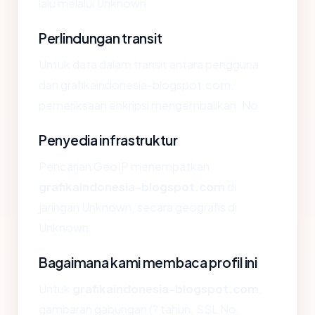
lalu melalui Unknown.
Perlindungan transit
Untuk data dalam transit antara pengguna
dan grafikaindonesia-blogspot.com,
pemeriksaan enkripsi mengembalikan: No.
Penyedia infrastruktur
Pencarian GeoIP menempatkan
grafikaindonesia-blogspot.com
di
jaringan Unknown, secara geografis di
Unknown.
Bagaimana kami membaca profil ini
Untuk
grafikaindonesia-blogspot.com
,
gambaran gabungan (? tahun, SSL No,