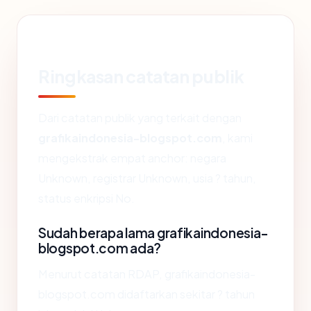
Ringkasan catatan publik
Dari catatan publik yang terkait dengan
grafikaindonesia-blogspot.com
, kami
mengekstrak empat anchor: negara
Unknown, registrar Unknown, usia ? tahun,
status enkripsi No.
Sudah berapa lama grafikaindonesia-
blogspot.com ada?
Menurut catatan RDAP, grafikaindonesia-
blogspot.com didaftarkan sekitar ? tahun