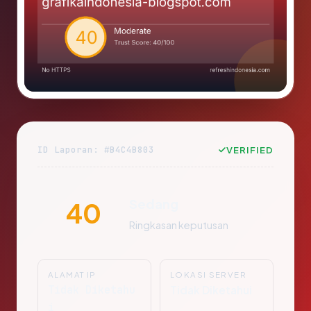
ID Laporan: #B4C4B803
VERIFIED
Sedang
40
Ringkasan keputusan
ALAMAT IP
LOKASI SERVER
Tidak Diketahu
Tidak Diketahui
i