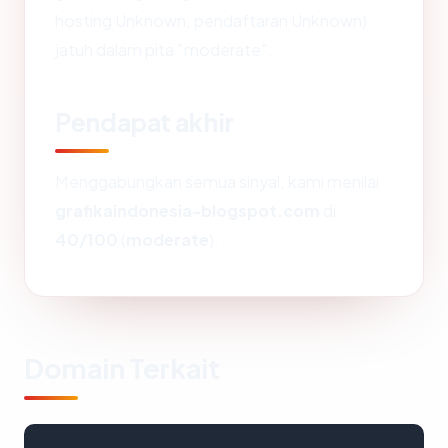
hosting Unknown, pendaftaran Unknown)
jatuh dalam pita "moderate".
Pendapat akhir
Menggabungkan semua sinyal, kami menilai
grafikaindonesia-blogspot.com
di
40/100
(
moderate
).
Domain Terkait