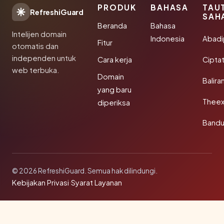
PRODUK
BAHASA
TAU
RefreshiGuard
SAH
Beranda
Bahasa
Intelijen domain
Indonesia
Abad
Fitur
otomatis dan
independen untuk
Cara kerja
Cipta
web terbuka.
Domain
Balira
yang baru
Theex
diperiksa
Band
© 2026 RefreshiGuard. Semua hak dilindungi.
Kebijakan Privasi
·
Syarat Layanan