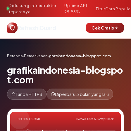
Didukung infrastruktur
Uptime API:
·
Fitur
Cara
Popule
tepercaya
99.95%
RefreshiGuard
Cek Gratis
Beranda
›
Pemeriksaan
›
grafikaindonesia-blogspot.com
grafikaindonesia-blogspo
t.com
Tanpa HTTPS
Diperbarui
3 bulan yang lalu