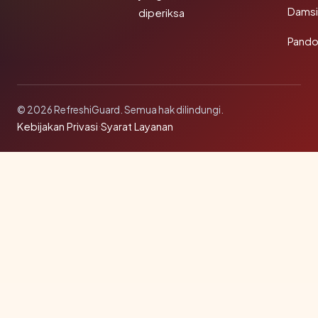
Damsi
diperiksa
Pando
© 2026 RefreshiGuard. Semua hak dilindungi.
Kebijakan Privasi
·
Syarat Layanan