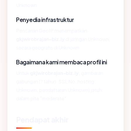
Unknown.
Penyedia infrastruktur
Pencarian GeoIP menempatkan
gkjwirobrajan-biz.ly
di jaringan Unknown,
secara geografis di Unknown.
Bagaimana kami membaca profil ini
Untuk
gkjwirobrajan-biz.ly
, gambaran
gabungan (? tahun, SSL No, hosting
Unknown, pendaftaran Unknown) jatuh
dalam pita "moderate".
Pendapat akhir