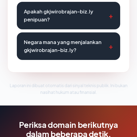
Apakah gkjwirobrajan-biz.ly
penipuan?
Negara mana yang menjalankan
gkjwirobrajan-biz.ly?
Laporan ini dibuat otomatis dari sinyal teknis publik. Ini bukan
nasihat hukum atau finansial.
Periksa domain berikutnya
dalam beberapa detik.