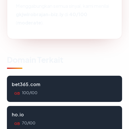
Menggabungkan semua sinyal, kami menilai
gkjwirobrajan-biz.ly
di
40/100
(
moderate
).
Domain Terkait
bet365.com
100/100
GB
ho.io
70/100
GB