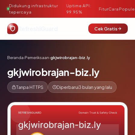
Didukung infrastruktur
Uptime API:
·
Fitur
Cara
Popule
tepercaya
99.95%
RefreshiGuard
Cek Gratis
Beranda
›
Pemeriksaan
›
gkjwirobrajan-biz.ly
gkjwirobrajan-biz.ly
Tanpa HTTPS
Diperbarui
3 bulan yang lalu