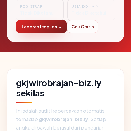
REGISTRAR
USIA DOMAIN
Tidak Diketahui
Tidak Diketahui
Laporan lengkap ↓
Cek Gratis
gkjwirobrajan-biz.ly
sekilas
Ini adalah audit kepercayaan otomatis
terhadap
gkjwirobrajan-biz.ly
. Setiap
angka di bawah berasal dari pencarian