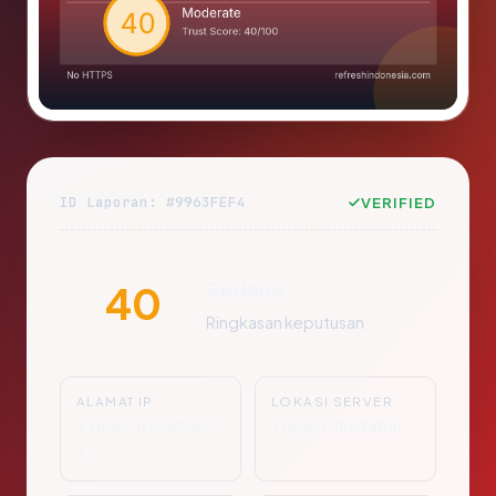
ID Laporan: #9963FEF4
VERIFIED
Sedang
40
Ringkasan keputusan
ALAMAT IP
LOKASI SERVER
Tidak Diketahu
Tidak Diketahui
i