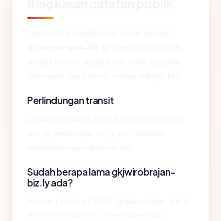
Ringkasan catatan publik
Dari catatan publik yang terkait dengan
gkjwirobrajan-biz.ly
, kami mengekstrak
empat anchor: negara Unknown, registrar
Unknown, usia ? tahun, status enkripsi No.
Perlindungan transit
Untuk data dalam transit antara pengguna
dan gkjwirobrajan-biz.ly, pemeriksaan
enkripsi mengembalikan: No.
Sudah berapa lama gkjwirobrajan-
biz.ly ada?
Menurut catatan RDAP, gkjwirobrajan-biz.ly
didaftarkan sekitar ? tahun lalu melalui