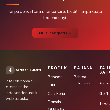
Tanpa pendaftaran. Tanpa kartu kredit. Tanpa kuota
tersembunyi.
Mulai cek gratis →
PRODUK
BAHASA
TAU
RefreshiGuard
SAH
Beranda
Bahasa
Intelijen domain
Indonesia
Alamc
Fitur
otomatis dan
independen untuk
Cara kerja
Golfli
web terbuka.
Domain
Theex
yang baru