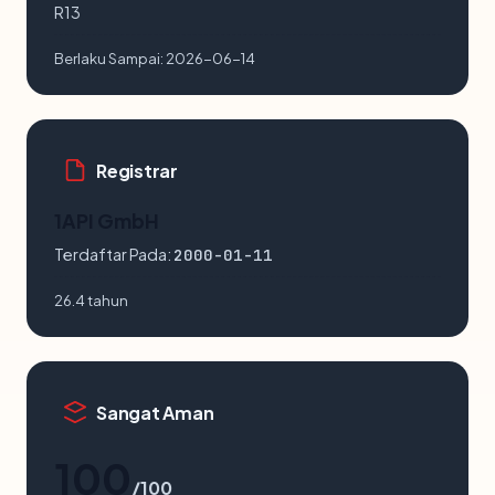
R13
Berlaku Sampai:
2026-06-14
Registrar
1API GmbH
Terdaftar Pada:
2000-01-11
26.4 tahun
Sangat Aman
100
/100