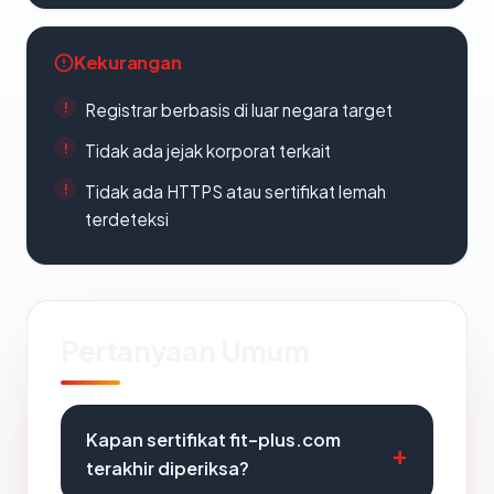
Kekurangan
Registrar berbasis di luar negara target
Tidak ada jejak korporat terkait
Tidak ada HTTPS atau sertifikat lemah
terdeteksi
Pertanyaan Umum
Kapan sertifikat fit-plus.com
terakhir diperiksa?