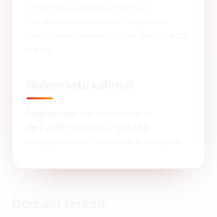
Infrastruktur publik saja tidak bisa
membuktikan situs aman — hanya bisa
menunjukkan apakah situs mengikuti standar
industri.
Dalam satu kalimat
fit-plus.com
saat ini berperingkat
very_safe
dengan skor
100/100
,
berdasarkan murni fakta infrastruktur publik.
Domain Terkait