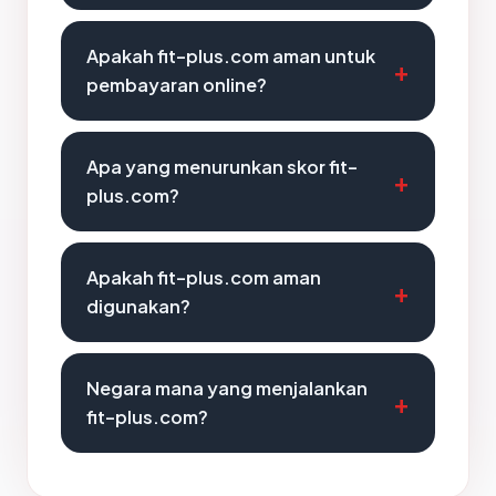
Apakah fit-plus.com aman untuk
pembayaran online?
Apa yang menurunkan skor fit-
plus.com?
Apakah fit-plus.com aman
digunakan?
Negara mana yang menjalankan
fit-plus.com?