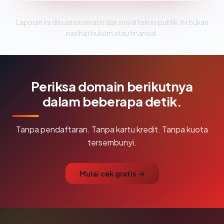
Laporan ini dibuat otomatis dari sinyal teknis publik. Ini bukan
nasihat hukum atau finansial.
Periksa domain berikutnya
dalam beberapa detik.
Tanpa pendaftaran. Tanpa kartu kredit. Tanpa kuota
tersembunyi.
Mulai cek gratis →