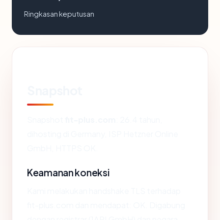
Ringkasan keputusan
Snapshot
Snapshot
fit-plus.com
: 26.4 tahun,
dihosting di Germany, ISP Hetzner Online
GmbH, HTTPS OK.
Keamanan koneksi
Kami melakukan handshake TLS terhadap
fit-plus.com dan mendapat: OK. Digabung
dengan registrar (1API GmbH) dan negara