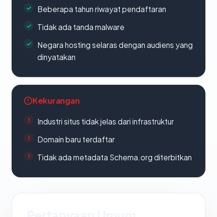
Beberapa tahun riwayat pendaftaran
Tidak ada tanda malware
Negara hosting selaras dengan audiens yang
dinyatakan
Kekurangan
Industri situs tidak jelas dari infrastruktur
Domain baru terdaftar
Tidak ada metadata Schema.org diterbitkan
Pertanyaan Umum