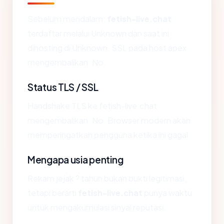
Sebelum mendalam:
fetish-live.chat
terdaftar melalui Unknown dan saat ini
dihosting di Unknown. SSL pada host apex
mengembalikan: No.
Status TLS / SSL
Handshake TLS ke fetish-live.chat
mengembalikan: No. Browser modern akan
memperingatkan pengguna ketika ini gagal.
Mengapa usia penting
Rekam jejak ? tahun bukan bukti legitimasi,
tetapi berarti
fetish-live.chat
punya waktu
untuk mengakumulasi sinyal reputasi.