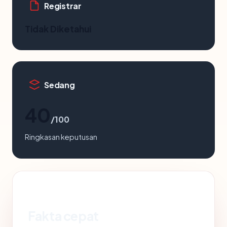
Registrar
Tidak Diketahui
Sedang
40
/100
Ringkasan keputusan
Fakta cepat