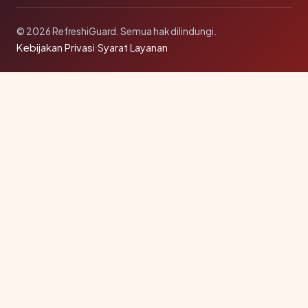
© 2026 RefreshiGuard. Semua hak dilindungi.
Kebijakan Privasi
·
Syarat Layanan