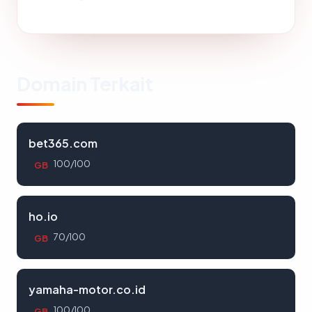
Domain Terkait
bet365.com
100/100
GB
ho.io
70/100
GB
yamaha-motor.co.id
100/100
GB