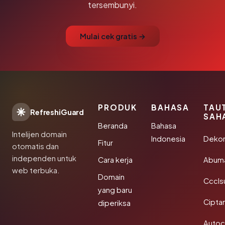
tersembunyi.
Mulai cek gratis →
PRODUK
BAHASA
TAU
RefreshiGuard
SAH
Beranda
Bahasa
Intelijen domain
Indonesia
Dekor
Fitur
otomatis dan
independen untuk
Cara kerja
Abum
web terbuka.
Domain
Cccls
yang baru
Cipta
diperiksa
Autoc