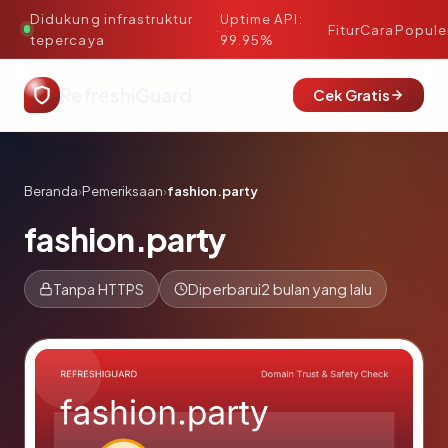
Didukung infrastruktur
Uptime API:
·
Fitur
Cara
Popule
tepercaya
99.95%
RefreshiGuard
Cek Gratis
Beranda
›
Pemeriksaan
›
fashion.party
fashion.party
Tanpa HTTPS
Diperbarui
2 bulan yang lalu