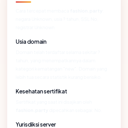
Cara tercepat membaca
fashion.party
:
negara Unknown, usia ? tahun, SSL No,
registrar Unknown.
Usia domain
Domain telah terdaftar selama sekitar ?
tahun, yang menempatkannya dalam
kategori kematangan "new". Domain yang
lebih tua secara statistik kurang berisiko.
Kesehatan sertifikat
Sertifikat yang saat ini disajikan oleh
fashion.party
dipecahkan sebagai: No.
Yurisdiksi server