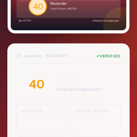
ID Laporan: #8530D077
VERIFIED
Sedang
40
Ringkasan keputusan
ALAMAT IP
LOKASI SERVER
Tidak Diketahu
Tidak Diketahui
i