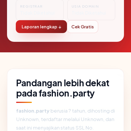
REGISTRAR
USIA DOMAIN
Tidak Diketahui
Tidak Diketahui
Laporan lengkap ↓
Cek Gratis
Pandangan lebih dekat
pada fashion.party
fashion.party
berusia ? tahun, dihosting di
Unknown, terdaftar melalui Unknown, dan
saat ini menyajikan status SSL No.