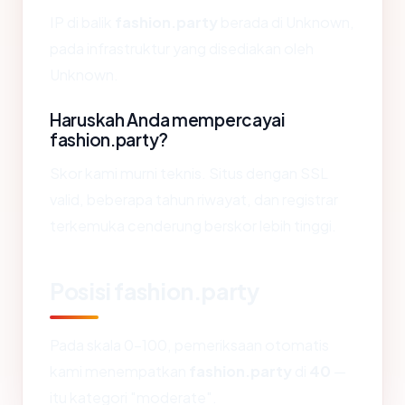
IP di balik
fashion.party
berada di Unknown,
pada infrastruktur yang disediakan oleh
Unknown.
Haruskah Anda mempercayai
fashion.party?
Skor kami murni teknis. Situs dengan SSL
valid, beberapa tahun riwayat, dan registrar
terkemuka cenderung berskor lebih tinggi.
Posisi fashion.party
Pada skala 0-100, pemeriksaan otomatis
kami menempatkan
fashion.party
di
40
—
itu kategori "moderate".