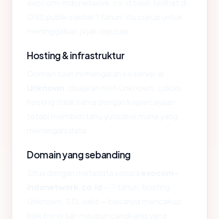
evocom-indonetwork.co.id telah terlihat di
DNS publik sekitar ? tahun. Itu cukup untuk
meninggalkan jejak reputasi.
Hosting & infrastruktur
Domain saat ini mengarah ke server di
Unknown
, disajikan oleh Unknown. Lokasi
hosting tidak sama dengan kepercayaan,
tetapi memberi tahu yurisdiksi mana yang
menangani data.
Domain yang sebanding
Situs dengan metadata serupa
evocom-
indonetwork.co.id
— ? tahun, hosting
Unknown, SSL valid — biasanya mencakup
baik bisnis sah maupun cangkang yang