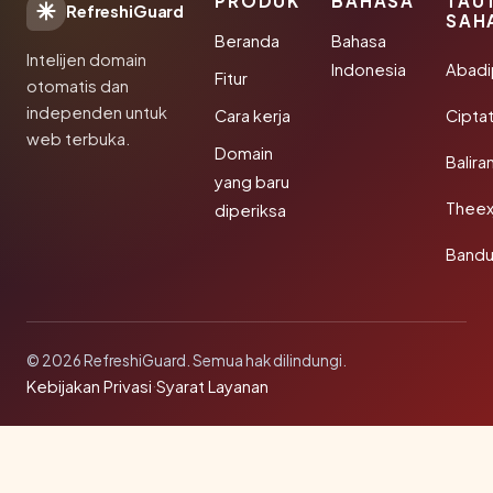
PRODUK
BAHASA
TAU
RefreshiGuard
SAH
Beranda
Bahasa
Intelijen domain
Indonesia
Abad
Fitur
otomatis dan
independen untuk
Cara kerja
Cipta
web terbuka.
Domain
Balira
yang baru
Theex
diperiksa
Band
© 2026 RefreshiGuard. Semua hak dilindungi.
Kebijakan Privasi
·
Syarat Layanan