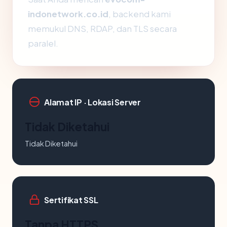
indonetwork.co.id
, backend kami
memukul DNS, RDAP, dan TLS secara
paralel.
Alamat IP · Lokasi Server
Tidak Diketahui
Tidak Diketahui
Sertifikat SSL
Tanpa HTTPS