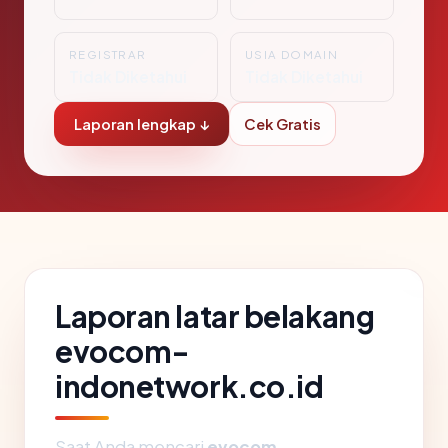
REGISTRAR
USIA DOMAIN
Tidak Diketahui
Tidak Diketahui
Laporan lengkap ↓
Cek Gratis
Laporan latar belakang
evocom-
indonetwork.co.id
Saat Anda mencari
evocom-