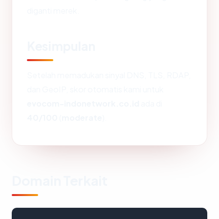
diganti merek.
Kesimpulan
Setelah memadukan sinyal DNS, TLS, RDAP,
dan GeoIP, skor otomatis kami untuk
evocom-indonetwork.co.id
ada di
40/100
(
moderate
).
Domain Terkait