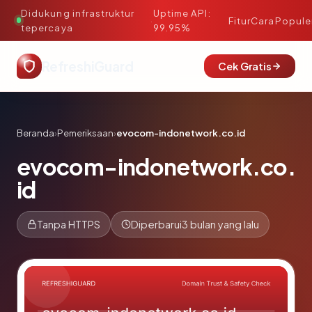
Didukung infrastruktur
Uptime API:
·
Fitur
Cara
Popule
tepercaya
99.95%
RefreshiGuard
Cek Gratis
Beranda
›
Pemeriksaan
›
evocom-indonetwork.co.id
evocom-indonetwork.co.
id
Tanpa HTTPS
Diperbarui
3 bulan yang lalu