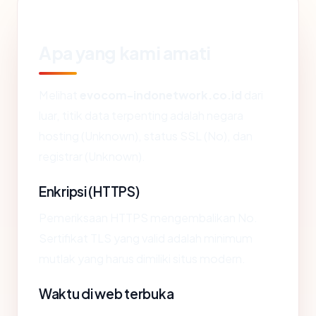
Apa yang kami amati
Melihat
evocom-indonetwork.co.id
dari
luar, titik data terpenting adalah negara
hosting (Unknown), status SSL (No), dan
registrar (Unknown).
Enkripsi (HTTPS)
Pemeriksaan HTTPS mengembalikan No.
Sertifikat TLS yang valid adalah minimum
mutlak yang harus dimiliki situs modern.
Waktu di web terbuka