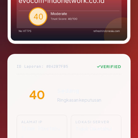
ID Laporan: #042B7FB5
VERIFIED
Sedang
40
Ringkasan keputusan
ALAMAT IP
LOKASI SERVER
Tidak Diketahu
Tidak Diketahui
i