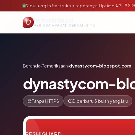
Didukung infrastruktur tepercaya
·
Uptime API: 99.
RefreshiGuard
PERIKSA APAKAH SEBUAH SITUS AMAN, TEPERCAYA, DAN TERVERIFIKASI DALAM HITUNGAN DETIK.
Beranda
›
Pemeriksaan
›
dynastycom-blogspot.com
dynastycom-bl
Tanpa HTTPS
Diperbarui
3 bulan yang lalu