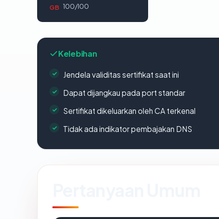
100/100
GB
Kelebihan
Jendela validitas sertifikat saat ini
Dapat dijangkau pada port standar
Sertifikat dikeluarkan oleh CA terkenal
Tidak ada indikator pembajakan DNS
Pertanyaan Umum