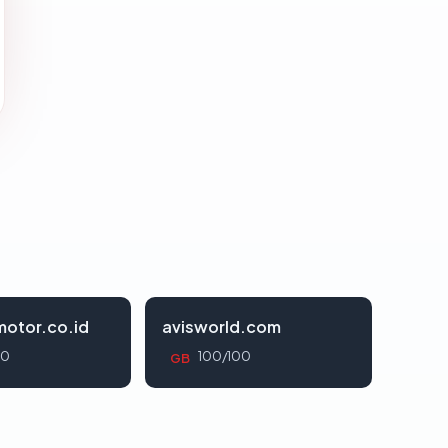
otor.co.id
avisworld.com
00
100/100
GB