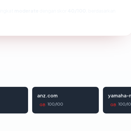
ringkat
moderate
dengan skor
40/100
, berdasarkan
anz.com
yamaha-m
100/100
100/1
GB
GB