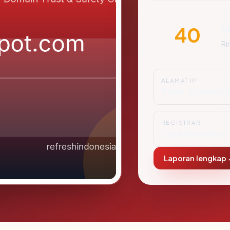
S
40
Ri
ALAMAT IP
Tidak Diketahu
REGISTRAR
Tidak Diketahui
Laporan lengkap 