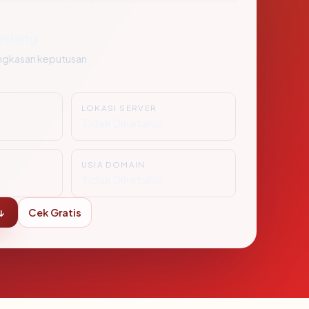
edang
ngkasan keputusan
LOKASI SERVER
i
Tidak Diketahui
USIA DOMAIN
Tidak Diketahui
↓
Cek Gratis