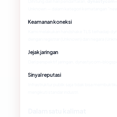
Dihitung dari hari pendaftaran,
dynastycom-
Unknown — dalam kategori kematangan "new
Keamanan koneksi
Kami melakukan handshake TLS terhadap d
dengan registrar (Unknown) dan negara (Unkn
Jejak jaringan
Dari perspektif jaringan, dynastycom-blogs
Sinyal reputasi
Infrastruktur publik saja tidak bisa membukt
mengikuti standar industri.
Dalam satu kalimat