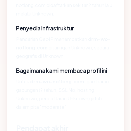
notlong.com didaftarkan sekitar ? tahun lalu
melalui Unknown.
Penyedia infrastruktur
Pencarian GeoIP menempatkan
drm-wo-
notlong.com
di jaringan Unknown, secara
geografis di Unknown.
Bagaimana kami membaca profil ini
Untuk
drm-wo-notlong.com
, gambaran
gabungan (? tahun, SSL No, hosting
Unknown, pendaftaran Unknown) jatuh
dalam pita "moderate".
Pendapat akhir