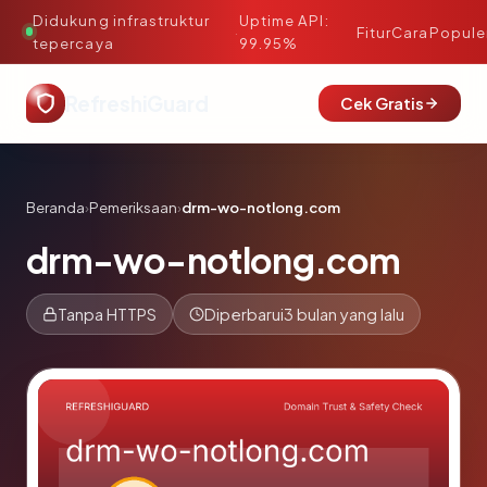
Didukung infrastruktur
Uptime API:
·
Fitur
Cara
Popule
tepercaya
99.95%
RefreshiGuard
Cek Gratis
Beranda
›
Pemeriksaan
›
drm-wo-notlong.com
drm-wo-notlong.com
Tanpa HTTPS
Diperbarui
3 bulan yang lalu