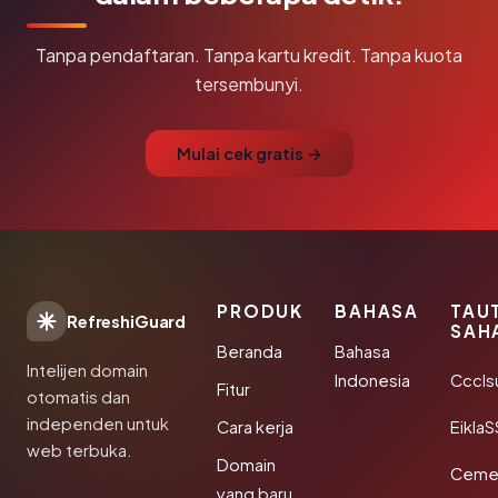
Tanpa pendaftaran. Tanpa kartu kredit. Tanpa kuota
tersembunyi.
Mulai cek gratis →
PRODUK
BAHASA
TAU
RefreshiGuard
SAH
Beranda
Bahasa
Intelijen domain
Indonesia
Cccls
Fitur
otomatis dan
independen untuk
Cara kerja
EiklaS
web terbuka.
Domain
Cemer
yang baru