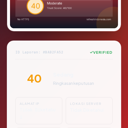
ID Laporan: #BAB2FA52
VERIFIED
Sedang
40
Ringkasan keputusan
ALAMAT IP
LOKASI SERVER
Tidak Diketahu
Tidak Diketahui
i