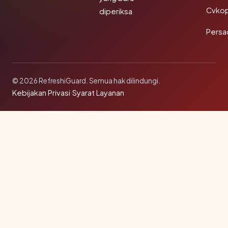
Cvkop
diperiksa
Persa
© 2026 RefreshiGuard. Semua hak dilindungi.
Kebijakan Privasi
·
Syarat Layanan