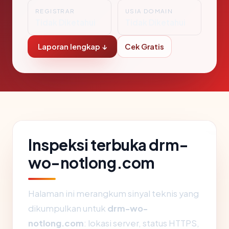
REGISTRAR
USIA DOMAIN
Tidak Diketahui
Tidak Diketahui
Laporan lengkap ↓
Cek Gratis
Inspeksi terbuka drm-
wo-notlong.com
Halaman ini merangkum sinyal teknis yang
dikumpulkan untuk
drm-wo-
notlong.com
: lokasi server, status HTTPS,