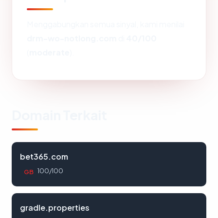
Menggabungkan semua sinyal, kami menilai
drm-wo-notlong.com
di
40/100
(
moderate
).
Domain Terkait
bet365.com
100/100
GB
gradle.properties