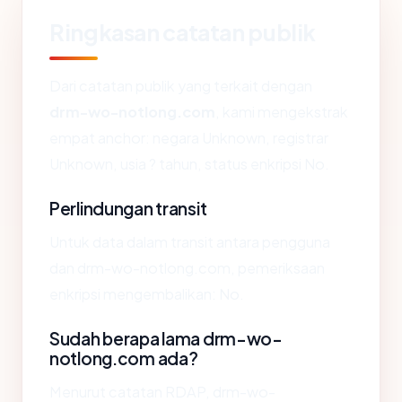
Ringkasan catatan publik
Dari catatan publik yang terkait dengan
drm-wo-notlong.com
, kami mengekstrak
empat anchor: negara Unknown, registrar
Unknown, usia ? tahun, status enkripsi No.
Perlindungan transit
Untuk data dalam transit antara pengguna
dan drm-wo-notlong.com, pemeriksaan
enkripsi mengembalikan: No.
Sudah berapa lama drm-wo-
notlong.com ada?
Menurut catatan RDAP, drm-wo-