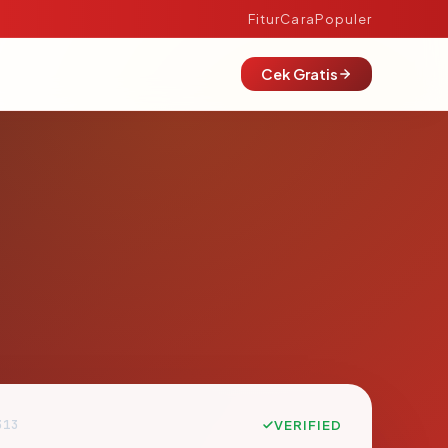
Fitur
Cara
Populer
Cek Gratis
313
VERIFIED