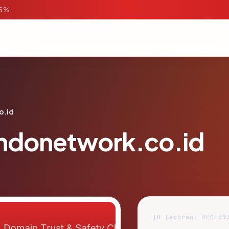
95%
o.id
ndonetwork.co.id
ID Laporan: #ECF39