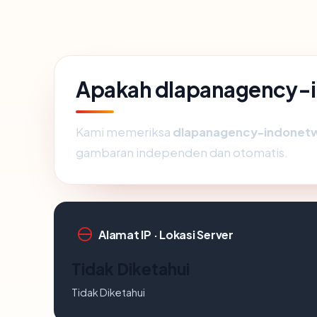
Apakah dlapanagency-i
Kami memeriksa
dlapanagency-indonetw
gambaran independen dan otomatis.
Alamat IP · Lokasi Server
Tidak Diketahui
Tidak Diketahui