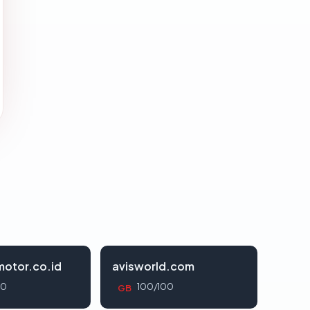
otor.co.id
avisworld.com
00
100/100
GB