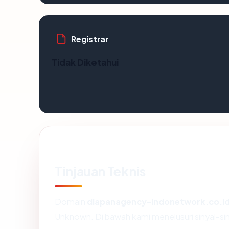
Registrar
Tidak Diketahui
Tinjauan Teknis
Domain
dlapanagency-indonetwork.co.i
Unknown. Di bawah kami menelusuri sinyal-siny