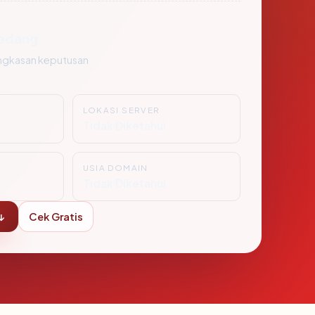
edang
ngkasan keputusan
LOKASI SERVER
i
Tidak Diketahui
USIA DOMAIN
Tidak Diketahui
↓
Cek Gratis