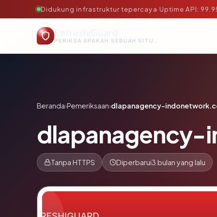
Didukung infrastruktur tepercaya
·
Uptime API: 99.
RefreshiGuard
PERIKSA APAKAH SEBUAH SITUS AMAN, TEPERCAYA, DAN TERVERIFIKASI DALAM HITUNGAN DETIK.
Beranda
›
Pemeriksaan
›
dlapanagency-indonetwork.c
dlapanagency-i
Tanpa HTTPS
Diperbarui
3 bulan yang lalu