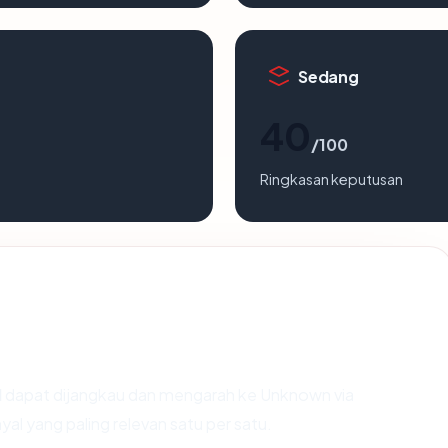
Sedang
40
/100
Ringkasan keputusan
d
dapat dijangkau dan mengarah ke Unknown via
al yang paling relevan satu per satu.