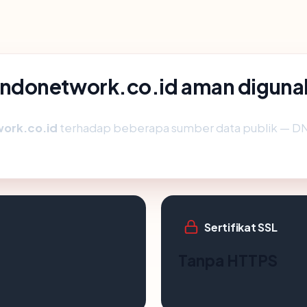
ndonetwork.co.id aman diguna
ork.co.id
terhadap beberapa sumber data publik — D
Sertifikat SSL
Tanpa HTTPS