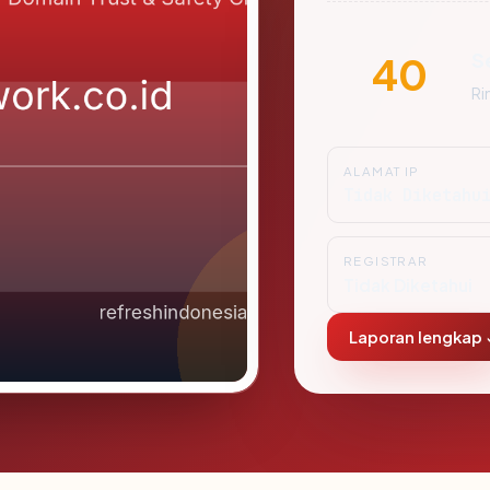
S
40
Ri
ALAMAT IP
Tidak Diketahu
REGISTRAR
Tidak Diketahui
Laporan lengkap 