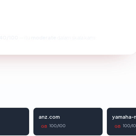
40/100
— itu
moderate
dalam skala kami.
anz.com
yamaha-m
100/100
100/1
GB
GB