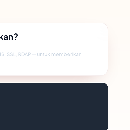
kan?
NS, SSL, RDAP — untuk memberikan