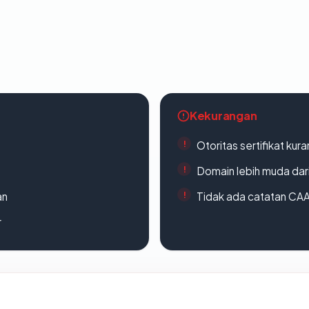
Kekurangan
Otoritas sertifikat ku
Domain lebih muda dari
an
Tidak ada catatan CA
r