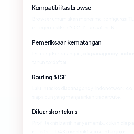
Kompatibilitas browser
Browser umum akan menerima konfigurasi TL
mengembalikan "OK". Nilai saat ini: No.
Pemeriksaan kematangan
Dari segi kematangan,
dlapanagency-indon
tahun terdaftar.
Routing & ISP
Lalu lintas ke dlapanagency-indonetwork.co.id
siapa pun yang menjalankan traceroute.
Di luar skor teknis
Profil teknis bersih hanya membuktikan
dlap
industri. TIDAK membuktikan konten jujur.