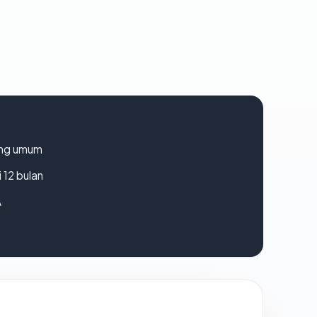
rang umum
 12 bulan
A