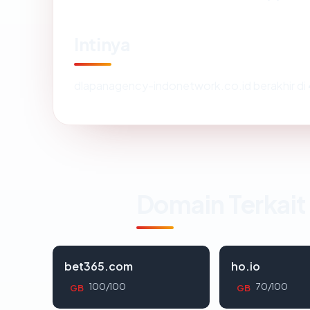
Intinya
dlapanagency-indonetwork.co.id berakhir di
Domain Terkait
bet365.com
ho.io
100/100
70/100
GB
GB