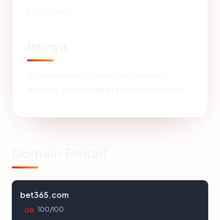
konten jujur.
Intinya
dirgantaramusic-jimdo.com berakhir di
40/100
— itu
moderate
dalam skala kami.
Domain Terkait
bet365.com
100/100
GB