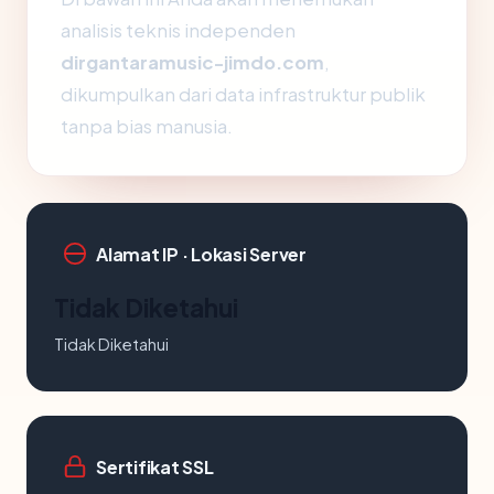
analisis teknis independen
dirgantaramusic-jimdo.com
,
dikumpulkan dari data infrastruktur publik
tanpa bias manusia.
Alamat IP · Lokasi Server
Tidak Diketahui
Tidak Diketahui
Sertifikat SSL