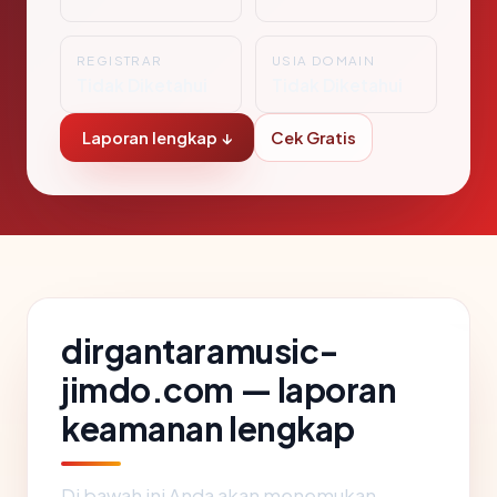
REGISTRAR
USIA DOMAIN
Tidak Diketahui
Tidak Diketahui
Laporan lengkap ↓
Cek Gratis
dirgantaramusic-
jimdo.com — laporan
keamanan lengkap
Di bawah ini Anda akan menemukan