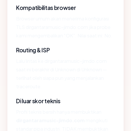
Kompatibilitas browser
Browser umum akan menerima konfigurasi
TLS dirgantaramusic-jimdo.com jika probe
kami mengembalikan "OK". Nilai saat ini: No.
Routing & ISP
Lalu lintas ke dirgantaramusic-jimdo.com
saat ini berakhir di Unknown di Unknown —
terlihat oleh siapa pun yang menjalankan
traceroute.
Di luar skor teknis
Profil teknis bersih hanya membuktikan
dirgantaramusic-jimdo.com
mengikuti
standar pipa industri. TIDAK membuktikan