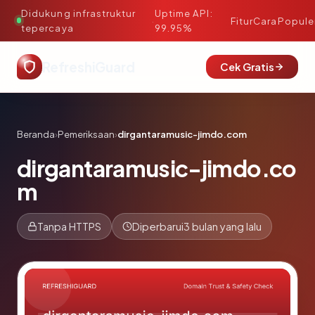
Didukung infrastruktur
Uptime API:
·
Fitur
Cara
Popule
tepercaya
99.95%
RefreshiGuard
Cek Gratis
Beranda
›
Pemeriksaan
›
dirgantaramusic-jimdo.com
dirgantaramusic-jimdo.co
m
Tanpa HTTPS
Diperbarui
3 bulan yang lalu