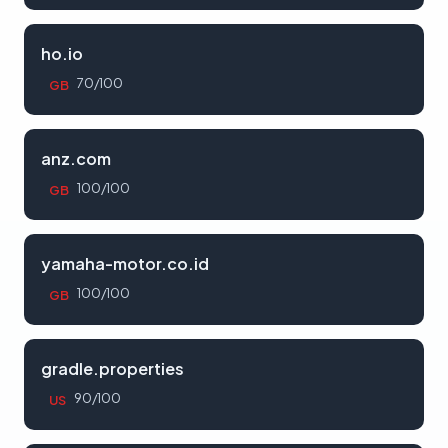
ho.io
70/100
GB
anz.com
100/100
GB
yamaha-motor.co.id
100/100
GB
gradle.properties
90/100
US