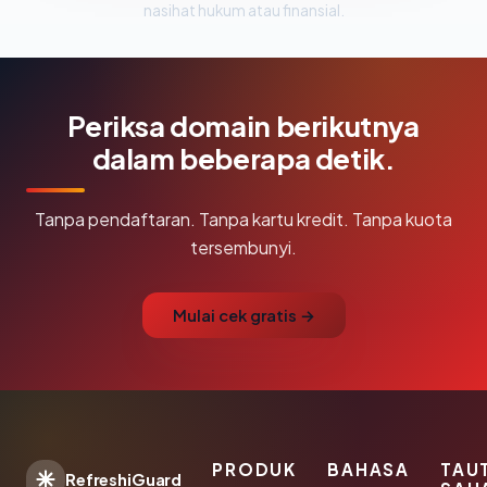
nasihat hukum atau finansial.
Periksa domain berikutnya
dalam beberapa detik.
Tanpa pendaftaran. Tanpa kartu kredit. Tanpa kuota
tersembunyi.
Mulai cek gratis →
PRODUK
BAHASA
TAU
RefreshiGuard