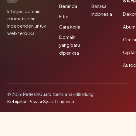
SAH
Beranda
Bahasa
Intelijen domain
Indonesia
Dekor
Fitur
otomatis dan
independen untuk
Cara kerja
Abum
web terbuka.
Domain
Cccls
yang baru
Cipta
diperiksa
Autoc
© 2026 RefreshiGuard. Semua hak dilindungi.
Kebijakan Privasi
·
Syarat Layanan