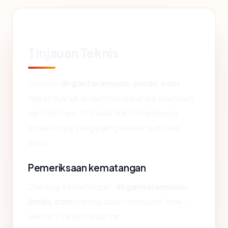
Tinjauan Teknis
Domain
dirgantaramusic-jimdo.com
dapat dijangkau dan mengarah ke Unknown
via Unknown. Di bawah kami menelusuri
sinyal-sinyal yang paling relevan satu per
satu.
Pemeriksaan kematangan
Dari segi kematangan,
dirgantaramusic-
jimdo.com
berada dalam kategori "new" —
sekitar ? tahun terdaftar.