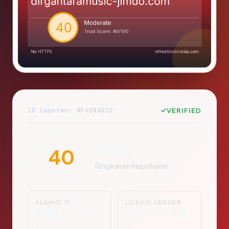
ID Laporan: #F458A012
VERIFIED
Sedang
40
Ringkasan keputusan
ALAMAT IP
LOKASI SERVER
Tidak Diketahu
Tidak Diketahui
i