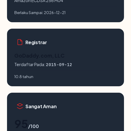
Amazon ECDSA 256 M04
Berlaku Sampai:
2026-12-21
Registrar
GoDaddy.com, LLC
Terdaftar Pada:
2015-09-12
10.8 tahun
Sangat Aman
95
/100