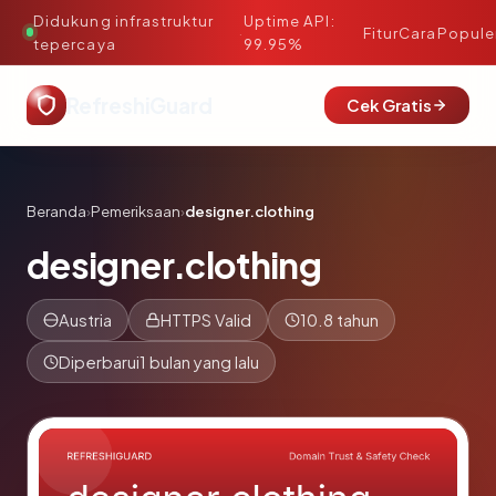
Didukung infrastruktur
Uptime API:
·
Fitur
Cara
Popule
tepercaya
99.95%
RefreshiGuard
Cek Gratis
Beranda
›
Pemeriksaan
›
designer.clothing
designer.clothing
Austria
HTTPS Valid
10.8 tahun
Diperbarui
1 bulan yang lalu