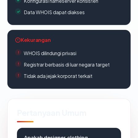
Konfigurasi nameserver konsisten
Data WHOIS dapat diakses
Kekurangan
WHOIS dilindungi privasi
Registrar berbasis di luar negara target
Tidak ada jejak korporat terkait
Pertanyaan Umum
Apakah designer.clothing