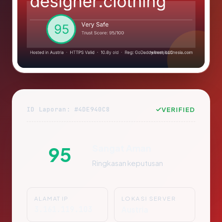
ID Laporan: #4DE940C8
VERIFIED
Sangat Aman
95
Ringkasan keputusan
ALAMAT IP
LOKASI SERVER
3.161.119.103
Austria