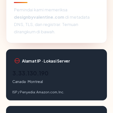
Pemindai kami memeriksa
designbyvalentine.com
di metadata
DNS, TLS, dan registrar. Temuan
dirangkum di bawah.
Alamat IP · Lokasi Server
3.33.130.190
Canada · Montreal
ISP / Penyedia:
Amazon.com, Inc.