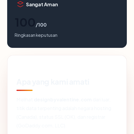
Sangat Aman
100
/100
Ringkasan keputusan
Apa yang kami amati
Melihat
designbyvalentine.com
dari luar,
titik data terpenting adalah negara hosting
(Canada), status SSL (OK), dan registrar
(GoDaddy.com, LLC).