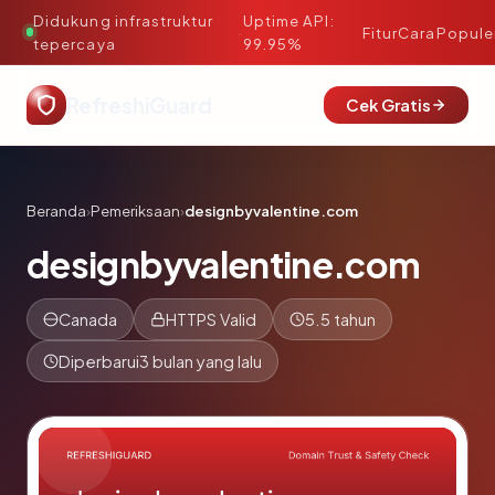
Didukung infrastruktur
Uptime API:
·
Fitur
Cara
Popule
tepercaya
99.95%
RefreshiGuard
Cek Gratis
Beranda
›
Pemeriksaan
›
designbyvalentine.com
designbyvalentine.com
Canada
HTTPS Valid
5.5 tahun
Diperbarui
3 bulan yang lalu