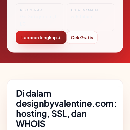
REGISTRAR
USIA DOMAIN
GoDaddy.com, L
5.5 tahun
LC
Laporan lengkap ↓
Cek Gratis
Di dalam
designbyvalentine.com:
hosting, SSL, dan
WHOIS