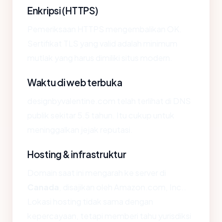
Enkripsi (HTTPS)
Pemeriksaan HTTPS mengembalikan OK.
Sertifikat TLS yang valid adalah minimum
mutlak yang harus dimiliki situs modern.
Waktu di web terbuka
designbyvalentine.com telah terlihat di DNS
publik sekitar 5.5 tahun. Itu cukup untuk
meninggalkan jejak reputasi.
Hosting & infrastruktur
Domain saat ini mengarah ke server di
Canada
, disajikan oleh Amazon.com, Inc..
Lokasi hosting tidak sama dengan
kepercayaan, tetapi memberi tahu yurisdiksi