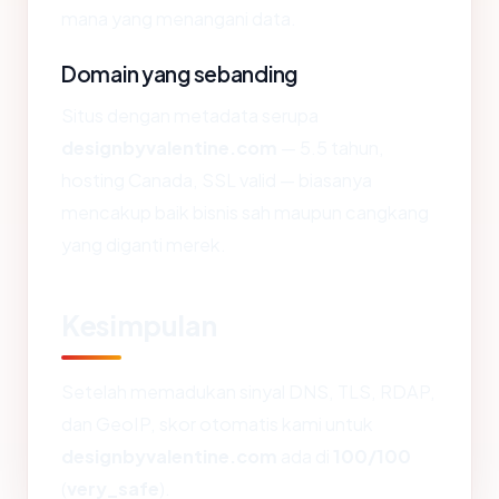
mana yang menangani data.
Domain yang sebanding
Situs dengan metadata serupa
designbyvalentine.com
— 5.5 tahun,
hosting Canada, SSL valid — biasanya
mencakup baik bisnis sah maupun cangkang
yang diganti merek.
Kesimpulan
Setelah memadukan sinyal DNS, TLS, RDAP,
dan GeoIP, skor otomatis kami untuk
designbyvalentine.com
ada di
100/100
(
very_safe
).