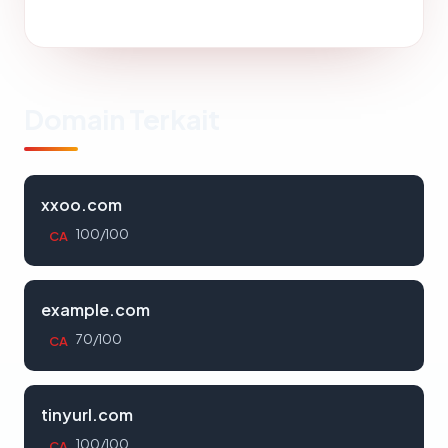
Domain Terkait
xxoo.com
100/100
CA
example.com
70/100
CA
tinyurl.com
100/100
CA