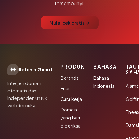
tersembunyi.
Mulai cek gratis →
PRODUK
BAHASA
TAU
RefreshiGuard
SAH
Beranda
Bahasa
Intelijen domain
Indonesia
Alamc
Fitur
otomatis dan
independen untuk
Cara kerja
Golfli
web terbuka.
Domain
Theex
yang baru
Damsi
diperiksa
Pando