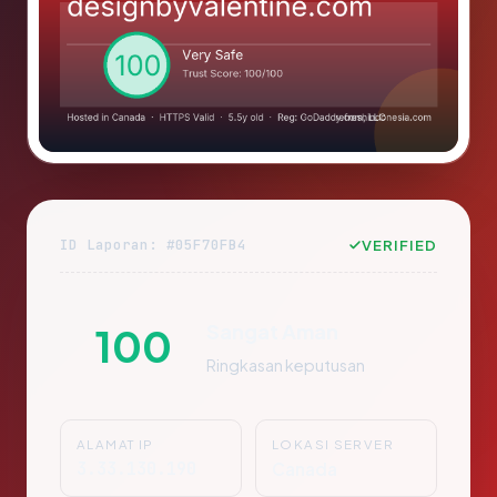
ID Laporan: #05F70FB4
VERIFIED
Sangat Aman
100
Ringkasan keputusan
ALAMAT IP
LOKASI SERVER
3.33.130.190
Canada