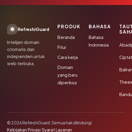
PRODUK
BAHASA
TAU
RefreshiGuard
SAH
Beranda
Bahasa
Intelijen domain
Indonesia
Abad
Fitur
otomatis dan
independen untuk
Cara kerja
Cipta
web terbuka.
Domain
Balira
yang baru
Theex
diperiksa
Band
© 2026 RefreshiGuard. Semua hak dilindungi.
Kebijakan Privasi
·
Syarat Layanan