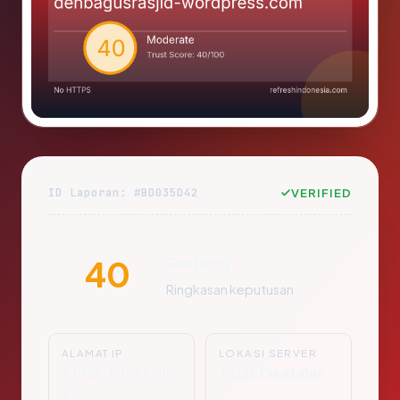
ID Laporan: #BD035D42
VERIFIED
Sedang
40
Ringkasan keputusan
ALAMAT IP
LOKASI SERVER
Tidak Diketahu
Tidak Diketahui
i