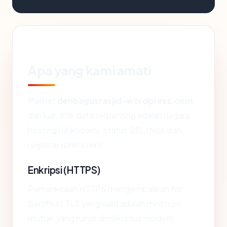
Apa yang kami amati
Melihat
denbagusrasjid-wordpress.com
dari luar, titik data terpenting adalah negara
hosting (Unknown), status SSL (No), dan
registrar (Unknown).
Enkripsi (HTTPS)
Pemeriksaan HTTPS mengembalikan No.
Sertifikat TLS yang valid adalah minimum
mutlak yang harus dimiliki situs modern.