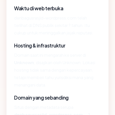
Waktu di web terbuka
denbagusrasjid-wordpress.com telah
terlihat di DNS publik sekitar ? tahun. Itu
cukup untuk meninggalkan jejak reputasi.
Hosting & infrastruktur
Domain saat ini mengarah ke server di
Unknown
, disajikan oleh Unknown. Lokasi
hosting tidak sama dengan kepercayaan,
tetapi memberi tahu yurisdiksi mana yang
menangani data.
Domain yang sebanding
Situs dengan metadata serupa
denbagusrasjid-wordpress.com
— ?