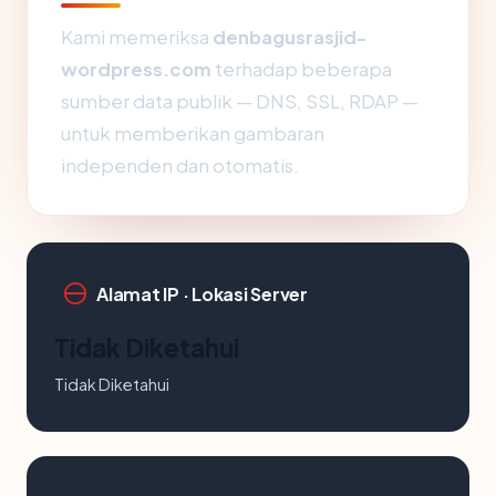
Kami memeriksa
denbagusrasjid-
wordpress.com
terhadap beberapa
sumber data publik — DNS, SSL, RDAP —
untuk memberikan gambaran
independen dan otomatis.
Alamat IP · Lokasi Server
Tidak Diketahui
Tidak Diketahui