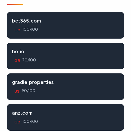
bet365.com
100/100
GB
ho.io
70/100
GB
gradle.properties
90/100
US
anz.com
100/100
GB