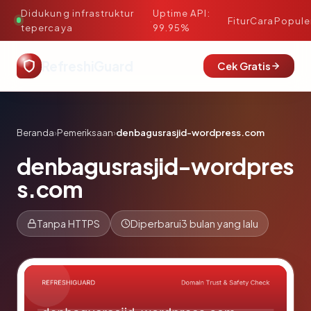
Didukung infrastruktur
Uptime API:
·
Fitur
Cara
Popule
tepercaya
99.95%
RefreshiGuard
Cek Gratis
Beranda
›
Pemeriksaan
›
denbagusrasjid-wordpress.com
denbagusrasjid-wordpres
s.com
Tanpa HTTPS
Diperbarui
3 bulan yang lalu