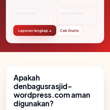
REGISTRAR
USIA DOMAIN
Tidak Diketahui
Tidak Diketahui
Laporan lengkap ↓
Cek Gratis
Apakah
denbagusrasjid-
wordpress.com aman
digunakan?