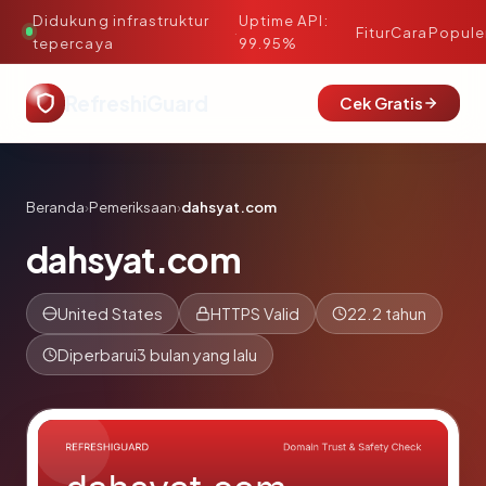
Didukung infrastruktur
Uptime API:
·
Fitur
Cara
Popule
tepercaya
99.95%
RefreshiGuard
Cek Gratis
Beranda
›
Pemeriksaan
›
dahsyat.com
dahsyat.com
United States
HTTPS Valid
22.2 tahun
Diperbarui
3 bulan yang lalu