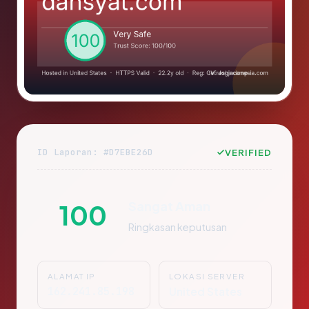
ID Laporan: #D7EBE26D
VERIFIED
Sangat Aman
100
Ringkasan keputusan
ALAMAT IP
LOKASI SERVER
162.241.85.198
United States