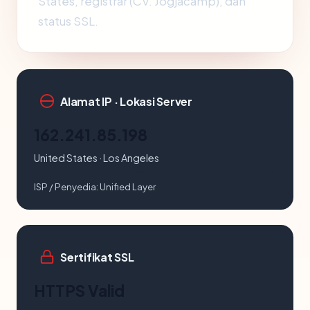
States, registrar (CV. Jogjacamp), dan
status SSL.
Alamat IP · Lokasi Server
162.241.85.198
United States · Los Angeles
ISP / Penyedia:
Unified Layer
Sertifikat SSL
HTTPS Valid