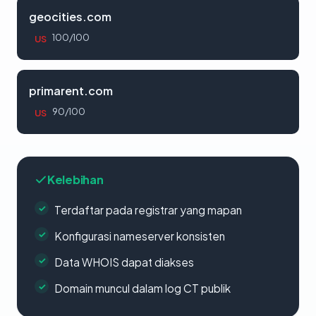
geocities.com
100/100
US
primarent.com
90/100
US
Kelebihan
Terdaftar pada registrar yang mapan
Konfigurasi nameserver konsisten
Data WHOIS dapat diakses
Domain muncul dalam log CT publik