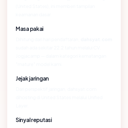
(United States), ini memberi tampilan
keamanan dasar.
Masa pakai
Dihitung dari hari pendaftaran,
dahsyat.com
sudah ada sekitar 22.2 tahun melalui CV.
Jogjacamp — dalam kategori kematangan
"mature" model kami.
Jejak jaringan
Dari perspektif jaringan, dahsyat.com
dihosting di United States melalui Unified
Layer.
Sinyal reputasi