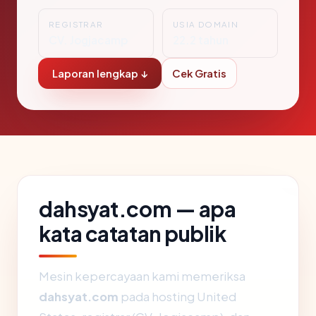
REGISTRAR
USIA DOMAIN
CV. Jogjacamp
22.2 tahun
Laporan lengkap ↓
Cek Gratis
dahsyat.com — apa
kata catatan publik
Mesin kepercayaan kami memeriksa
dahsyat.com
pada hosting United