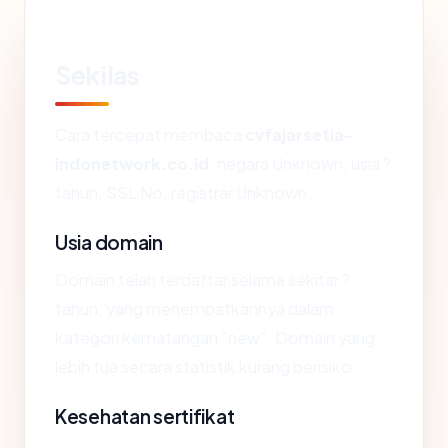
Sekilas
Cara tercepat membaca
cvfajarsetia-
indonetwork.co.id
: negara Unknown, usia ?
tahun, SSL No, registrar Unknown.
Usia domain
Domain telah terdaftar selama sekitar ?
tahun, yang menempatkannya dalam
kategori kematangan "new". Domain yang
lebih tua secara statistik kurang berisiko.
Kesehatan sertifikat