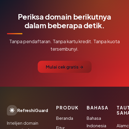
Periksa domain berikutnya
dalam beberapa detik.
Tanpa pendaftaran. Tanpa kartu kredit. Tanpa kuota
tersembunyi.
Mulai cek gratis →
PRODUK
BAHASA
TAU
RefreshiGuard
SAH
Beranda
Bahasa
Intelijen domain
Indonesia
Alamc
Fitur