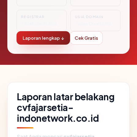
REGISTRAR
USIA DOMAIN
Tidak Diketahui
Tidak Diketahui
Laporan lengkap ↓
Cek Gratis
Laporan latar belakang
cvfajarsetia-
indonetwork.co.id
Saat Anda mencari
cvfajarsetia-