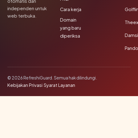
otomatis dan
independen untuk
Cara kerja
Golfli
web terbuka.
Domain
Theex
yang baru
Damsi
diperiksa
Pando
© 2026 RefreshiGuard. Semua hak dilindungi.
Kebijakan Privasi
·
Syarat Layanan