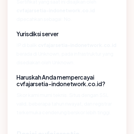
Sertifikat yang saat ini disajikan oleh
cvfajarsetia-indonetwork.co.id
dipecahkan sebagai: No.
Yurisdiksi server
IP di balik
cvfajarsetia-indonetwork.co.id
berada di Unknown, pada infrastruktur yang
disediakan oleh Unknown.
Haruskah Anda mempercayai
cvfajarsetia-indonetwork.co.id?
Skor kami murni teknis. Situs dengan SSL
valid, beberapa tahun riwayat, dan registrar
terkemuka cenderung berskor lebih tinggi.