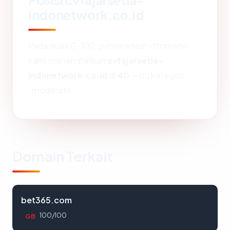
Posisi cvfajarsetia-
indonetwork.co.id
Pada skala 0-100, pemeriksaan otomatis
kami menempatkan
cvfajarsetia-
indonetwork.co.id
di
40
— itu kategori
"moderate".
Domain Terkait
bet365.com
100/100
GB