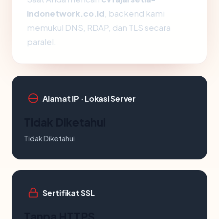
indonetwork.co.id
, backend kami
memukul DNS, RDAP, dan TLS secara
paralel.
Alamat IP · Lokasi Server
Tidak Diketahui
Tidak Diketahui
Sertifikat SSL
Tanpa HTTPS