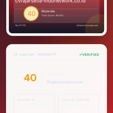
ID Laporan: #4A666CF9
VERIFIED
Sedang
40
Ringkasan keputusan
ALAMAT IP
LOKASI SERVER
Tidak Diketahu
Tidak Diketahui
i