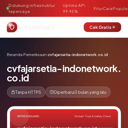
Didukung infrastruktur
Uptime API:
·
Fitur
Cara
Popule
tepercaya
99.95%
RefreshiGuard
Cek Gratis
Beranda
›
Pemeriksaan
›
cvfajarsetia-indonetwork.co.id
cvfajarsetia-indonetwork.
co.id
Tanpa HTTPS
Diperbarui
3 bulan yang lalu