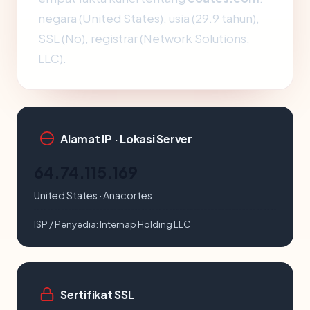
negara (United States), usia (29.9 tahun),
SSL (No), registrar (Network Solutions,
LLC).
Alamat IP · Lokasi Server
64.74.115.169
United States · Anacortes
ISP / Penyedia:
Internap Holding LLC
Sertifikat SSL