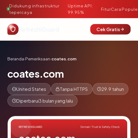
Didukung infrastruktur
Uptime API:
·
Fitur
Cara
Popule
tepercaya
99.95%
RefreshiGuard
Cek Gratis
Beranda
›
Pemeriksaan
›
coates.com
coates.com
United States
Tanpa HTTPS
29.9 tahun
Diperbarui
3 bulan yang lalu