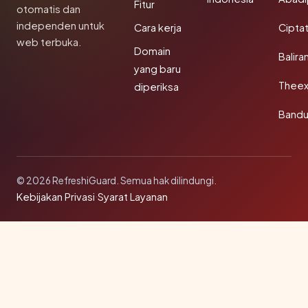
Fitur
otomatis dan
independen untuk
Cara kerja
Cipta
web terbuka.
Domain
Balira
yang baru
Theex
diperiksa
Band
© 2026 RefreshiGuard. Semua hak dilindungi.
Kebijakan Privasi
·
Syarat Layanan