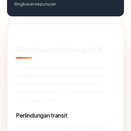
Ringkasan keputusan
Ringkasan catatan publik
Dari catatan publik yang terkait dengan
coates.com
, kami mengekstrak empat
anchor: negara United States, registrar
Network Solutions, LLC, usia 29.9 tahun,
status enkripsi No.
Perlindungan transit
Untuk data dalam transit antara pengguna