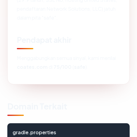
pendaftaran Network Solutions, LLC) jatuh
dalam pita "safe".
Pendapat akhir
Menggabungkan semua sinyal, kami menilai
coates.com
di
75/100
(
safe
).
Domain Terkait
gradle.properties