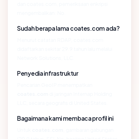
dan coates.com, pemeriksaan enkripsi
mengembalikan: No.
Sudah berapa lama coates.com ada?
Menurut catatan RDAP, coates.com
didaftarkan sekitar 29.9 tahun lalu melalui
Network Solutions, LLC.
Penyedia infrastruktur
Pencarian GeoIP menempatkan
coates.com
di jaringan Internap Holding
LLC, secara geografis di United States.
Bagaimana kami membaca profil ini
Untuk
coates.com
, gambaran gabungan
(29.9 tahun, SSL No, hosting United States,