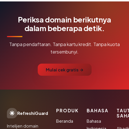
Periksa domain berikutnya
dalam beberapa detik.
Tanpa pendaftaran. Tanpa kartu kredit. Tanpa kuota
tersembunyi.
Mulai cek gratis →
PRODUK
BAHASA
TAU
RefreshiGuard
SAH
Beranda
Bahasa
Intelijen domain
Indonesia
Abad