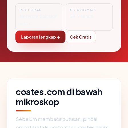
REGISTRAR
USIA DOMAIN
Network Solution
29.9 tahun
s, LLC
Laporan lengkap ↓
Cek Gratis
coates.com di bawah
mikroskop
Sebelum membaca putusan, pindai
empat fakta kunci tentang
coates.com
: