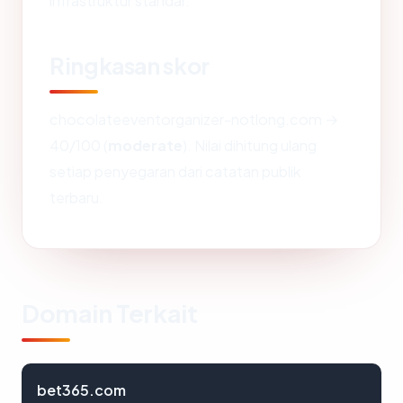
infrastruktur standar.
Ringkasan skor
chocolateeventorganizer-notlong.com →
40/100 (
moderate
). Nilai dihitung ulang
setiap penyegaran dari catatan publik
terbaru.
Domain Terkait
bet365.com