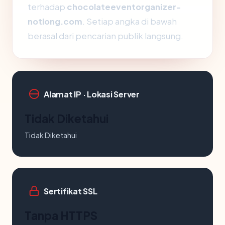
terhadap
chocolateeventorganizer-
notlong.com
. Setiap angka di bawah
berasal dari pencarian publik langsung.
Alamat IP · Lokasi Server
Tidak Diketahui
Tidak Diketahui
Sertifikat SSL
Tanpa HTTPS