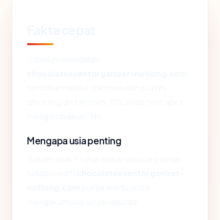
Fakta cepat
Sebelum mendalam:
chocolateeventorganizer-notlong.com
terdaftar melalui Unknown dan saat ini
dihosting di Unknown. SSL pada host apex
mengembalikan: No.
Mengapa usia penting
Rekam jejak ? tahun bukan bukti legitimasi,
tetapi berarti
chocolateeventorganizer-
notlong.com
punya waktu untuk
mengakumulasi sinyal reputasi.