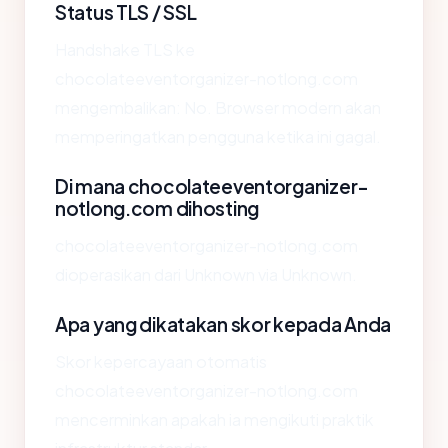
Status TLS / SSL
Handshake TLS ke
chocolateeventorganizer-notlong.com
mengembalikan: No. Browser modern akan
memperingatkan pengguna ketika ini gagal.
Di mana chocolateeventorganizer-
notlong.com dihosting
chocolateeventorganizer-notlong.com
dioperasikan dari Unknown via Unknown.
Apa yang dikatakan skor kepada Anda
Skor kepercayaan otomatis
chocolateeventorganizer-notlong.com
mencerminkan apakah ia mengikuti praktik