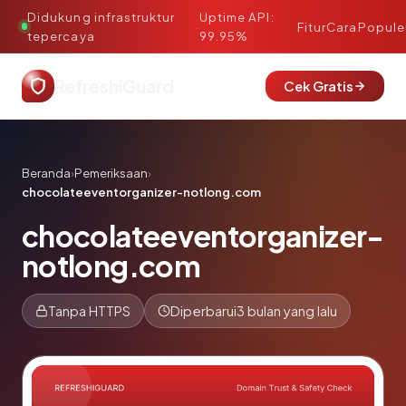
Didukung infrastruktur
Uptime API:
·
Fitur
Cara
Popule
tepercaya
99.95%
RefreshiGuard
Cek Gratis
Beranda
›
Pemeriksaan
›
chocolateeventorganizer-notlong.com
chocolateeventorganizer-
notlong.com
Tanpa HTTPS
Diperbarui
3 bulan yang lalu