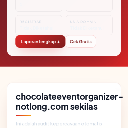
i
REGISTRAR
USIA DOMAIN
Tidak Diketahui
Tidak Diketahui
Laporan lengkap ↓
Cek Gratis
chocolateeventorganizer-
notlong.com sekilas
Ini adalah audit kepercayaan otomatis