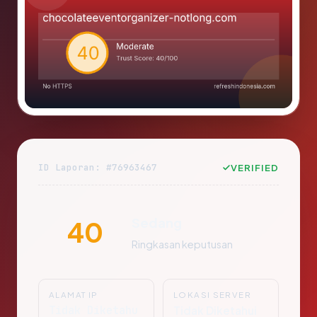
ID Laporan: #76963467
VERIFIED
Sedang
40
Ringkasan keputusan
ALAMAT IP
LOKASI SERVER
Tidak Diketahu
Tidak Diketahui