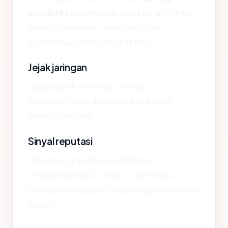
wordpress.com
sudah ada sekitar ? tahun
melalui Unknown — dalam kategori
kematangan "new" model kami.
Jejak jaringan
Dari perspektif jaringan, cantigi-
wordpress.com dihosting di Unknown
melalui Unknown.
Sinyal reputasi
Infrastruktur publik saja tidak bisa
membuktikan situs aman — hanya bisa
menunjukkan apakah situs mengikuti standar
industri.