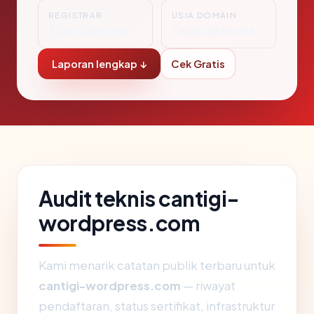
REGISTRAR
USIA DOMAIN
Tidak Diketahui
Tidak Diketahui
Laporan lengkap ↓
Cek Gratis
Audit teknis cantigi-
wordpress.com
Kami menarik catatan publik terbaru untuk
cantigi-wordpress.com
— riwayat
pendaftaran, status sertifikat, infrastruktur