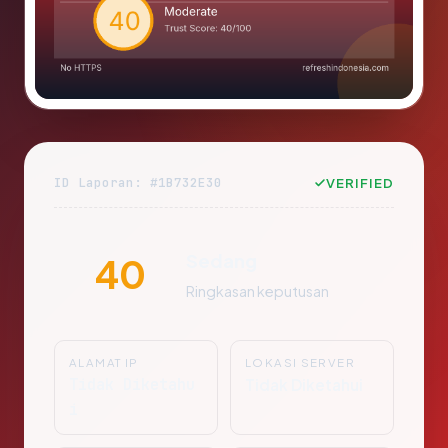
ID Laporan: #1B732E30
VERIFIED
Sedang
40
Ringkasan keputusan
ALAMAT IP
LOKASI SERVER
Tidak Diketahu
Tidak Diketahui
i