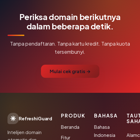
Periksa domain berikutnya
dalam beberapa detik.
Tanpa pendaftaran. Tanpa kartu kredit. Tanpa kuota
tersembunyi.
Mulai cek gratis →
PRODUK
BAHASA
TAU
RefreshiGuard
SAH
Beranda
Bahasa
Intelijen domain
Indonesia
Alamc
Fitur
otomatis dan