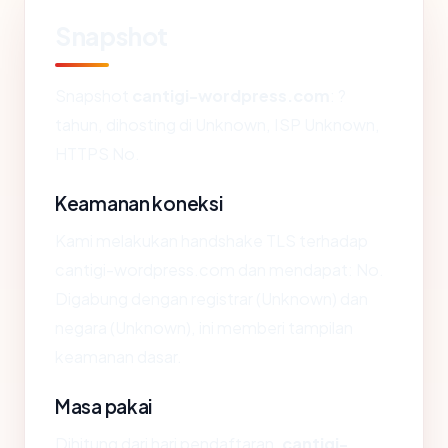
Snapshot
Snapshot
cantigi-wordpress.com
: ?
tahun, dihosting di Unknown, ISP Unknown,
HTTPS No.
Keamanan koneksi
Kami melakukan handshake TLS terhadap
cantigi-wordpress.com dan mendapat: No.
Digabung dengan registrar (Unknown) dan
negara (Unknown), ini memberi tampilan
keamanan dasar.
Masa pakai
Dihitung dari hari pendaftaran,
cantigi-