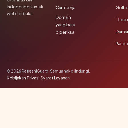
independen untuk
Cara kerja
Golfli
web terbuka.
Domain
Theex
yang baru
Damsi
diperiksa
Pando
© 2026 RefreshiGuard. Semua hak dilindungi.
Kebijakan Privasi
·
Syarat Layanan