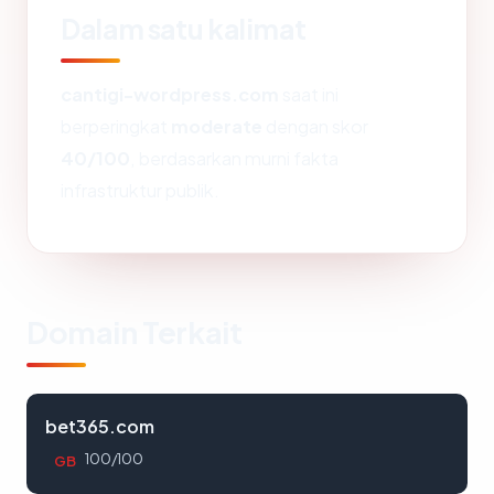
Dalam satu kalimat
cantigi-wordpress.com
saat ini
berperingkat
moderate
dengan skor
40/100
, berdasarkan murni fakta
infrastruktur publik.
Domain Terkait
bet365.com
100/100
GB