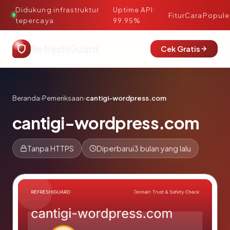
Didukung infrastruktur
Uptime API:
·
Fitur
Cara
Popule
tepercaya
99.95%
RefreshiGuard
Cek Gratis
Beranda
›
Pemeriksaan
›
cantigi-wordpress.com
cantigi-wordpress.com
Tanpa HTTPS
Diperbarui
3 bulan yang lalu