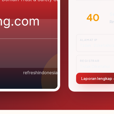
S
40
Ri
ALAMAT IP
Tidak Diketahu
REGISTRAR
Tidak Diketahui
Laporan lengkap 