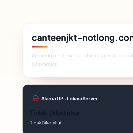
canteenjkt-notlong.co
Sebelum membaca putusan, pindai empat 
(Unknown).
Alamat IP · Lokasi Server
Tidak Diketahui
Tidak Diketahui