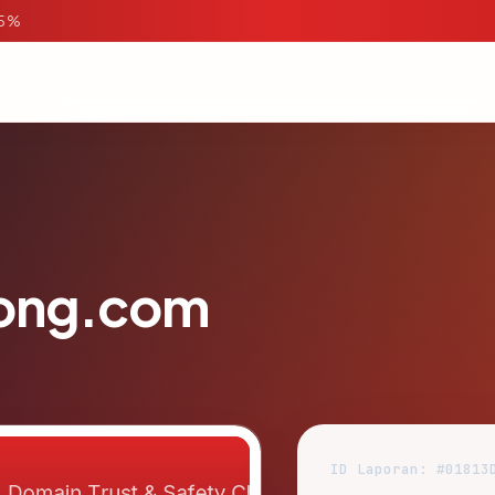
95%
long.com
ID Laporan: #01813