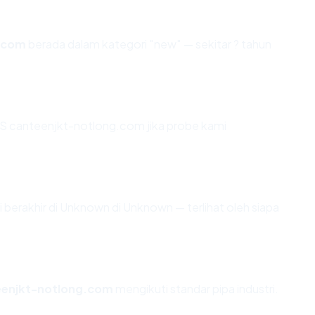
.com
berada dalam kategori "new" — sekitar ? tahun
S canteenjkt-notlong.com jika probe kami
i berakhir di Unknown di Unknown — terlihat oleh siapa
eenjkt-notlong.com
mengikuti standar pipa industri.