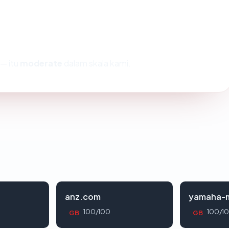
— itu
moderate
dalam skala kami.
anz.com
yamaha-m
100/100
100/1
GB
GB