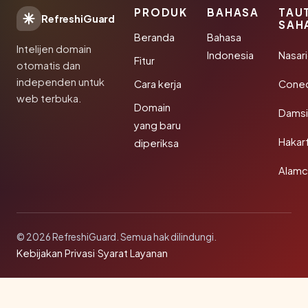
PRODUK
BAHASA
TAU
RefreshiGuard
SAH
Beranda
Bahasa
Intelijen domain
Indonesia
Nasari
Fitur
otomatis dan
independen untuk
Cara kerja
Conec
web terbuka.
Domain
Damsi
yang baru
Hakar
diperiksa
Alamc
© 2026 RefreshiGuard. Semua hak dilindungi.
Kebijakan Privasi
·
Syarat Layanan