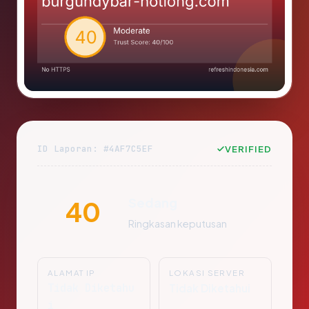
ID Laporan: #4AF7C5EF
VERIFIED
Sedang
40
Ringkasan keputusan
ALAMAT IP
LOKASI SERVER
Tidak Diketahu
Tidak Diketahui
i