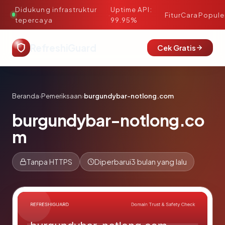
Didukung infrastruktur
Uptime API:
·
Fitur
Cara
Popule
tepercaya
99.95%
RefreshiGuard
Cek Gratis
Beranda
›
Pemeriksaan
›
burgundybar-notlong.com
burgundybar-notlong.co
m
Tanpa HTTPS
Diperbarui
3 bulan yang lalu