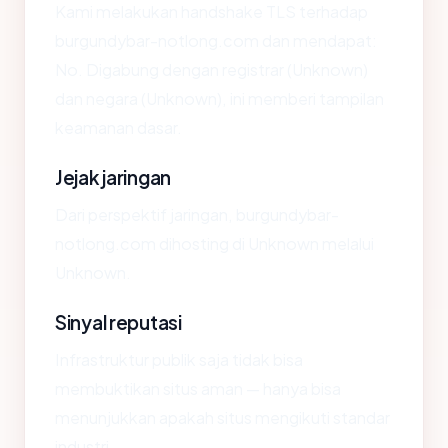
Kami melakukan handshake TLS terhadap
burgundybar-notlong.com dan mendapat:
No. Digabung dengan registrar (Unknown)
dan negara (Unknown), ini memberi tampilan
keamanan dasar.
Jejak jaringan
Dari perspektif jaringan, burgundybar-
notlong.com dihosting di Unknown melalui
Unknown.
Sinyal reputasi
Infrastruktur publik saja tidak bisa
membuktikan situs aman — hanya bisa
menunjukkan apakah situs mengikuti standar
industri.