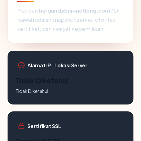
Mencari
burgundybar-notlong.com
? Di
bawah adalah snapshot server, otoritas
sertifikat, dan riwayat kepemilikan.
Alamat IP · Lokasi Server
Tidak Diketahui
Tidak Diketahui
Sertifikat SSL