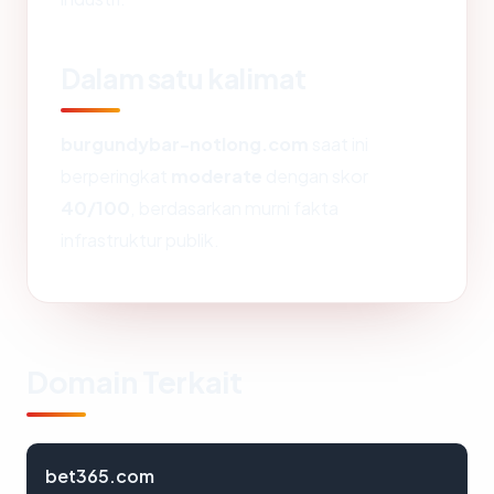
Dalam satu kalimat
burgundybar-notlong.com
saat ini
berperingkat
moderate
dengan skor
40/100
, berdasarkan murni fakta
infrastruktur publik.
Domain Terkait
bet365.com