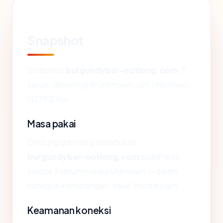
Snapshot
Snapshot
burgundybar-notlong.com
: ?
tahun, dihosting di Unknown, ISP Unknown,
HTTPS No.
Masa pakai
Dihitung dari hari pendaftaran,
burgundybar-notlong.com
sudah ada
sekitar ? tahun melalui Unknown — dalam
kategori kematangan "new" model kami.
Keamanan koneksi