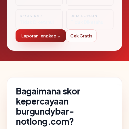
REGISTRAR
USIA DOMAIN
Tidak Diketahui
Tidak Diketahui
Laporan lengkap ↓
Cek Gratis
Bagaimana skor
kepercayaan
burgundybar-
notlong.com?