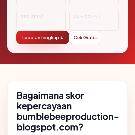
REGISTRAR
USIA DOMAIN
Tidak Diketahui
Tidak Diketahui
Laporan lengkap ↓
Cek Gratis
Bagaimana skor
kepercayaan
bumblebeeproduction-
blogspot.com?