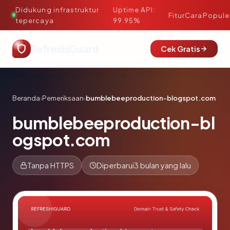
Didukung infrastruktur
Uptime API:
·
Fitur
Cara
Popule
tepercaya
99.95%
RefreshiGuard
Cek Gratis
Beranda
›
Pemeriksaan
›
bumblebeeproduction-blogspot.com
bumblebeeproduction-bl
ogspot.com
Tanpa HTTPS
Diperbarui
3 bulan yang lalu