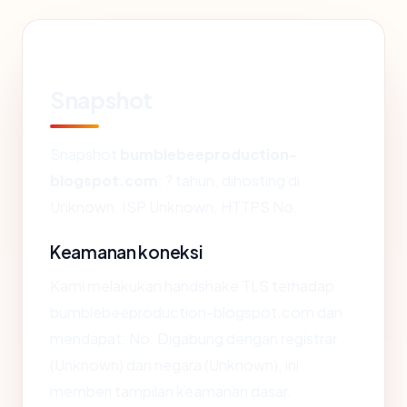
Snapshot
Snapshot
bumblebeeproduction-
blogspot.com
: ? tahun, dihosting di
Unknown, ISP Unknown, HTTPS No.
Keamanan koneksi
Kami melakukan handshake TLS terhadap
bumblebeeproduction-blogspot.com dan
mendapat: No. Digabung dengan registrar
(Unknown) dan negara (Unknown), ini
memberi tampilan keamanan dasar.