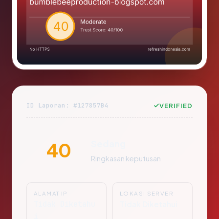
ID Laporan: #127857B4
VERIFIED
Sedang
40
Ringkasan keputusan
ALAMAT IP
LOKASI SERVER
Tidak Diketahu
Tidak Diketahui
i