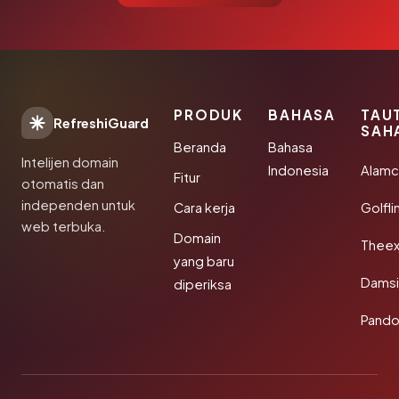
PRODUK
BAHASA
TAU
RefreshiGuard
SAH
Beranda
Bahasa
Intelijen domain
Indonesia
Alamc
Fitur
otomatis dan
independen untuk
Cara kerja
Golfli
web terbuka.
Domain
Theex
yang baru
Damsi
diperiksa
Pando