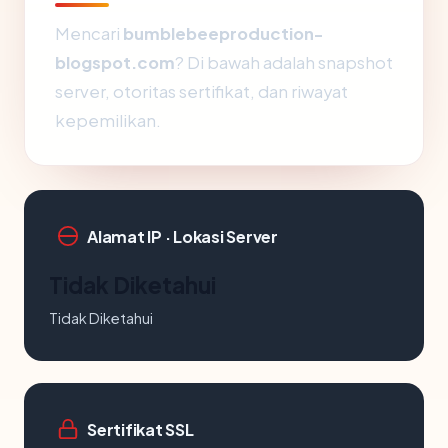
Mencari
bumblebeeproduction-
blogspot.com
? Di bawah adalah snapshot
server, otoritas sertifikat, dan riwayat
kepemilikan.
Alamat IP · Lokasi Server
Tidak Diketahui
Tidak Diketahui
Sertifikat SSL