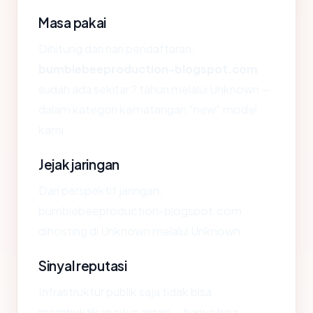
Masa pakai
Dihitung dari hari pendaftaran,
bumblebeeproduction-blogspot.com
sudah ada sekitar ? tahun melalui Unknown —
dalam kategori kematangan "new" model
kami.
Jejak jaringan
Dari perspektif jaringan,
bumblebeeproduction-blogspot.com
dihosting di Unknown melalui Unknown.
Sinyal reputasi
Infrastruktur publik saja tidak bisa
membuktikan situs aman — hanya bisa