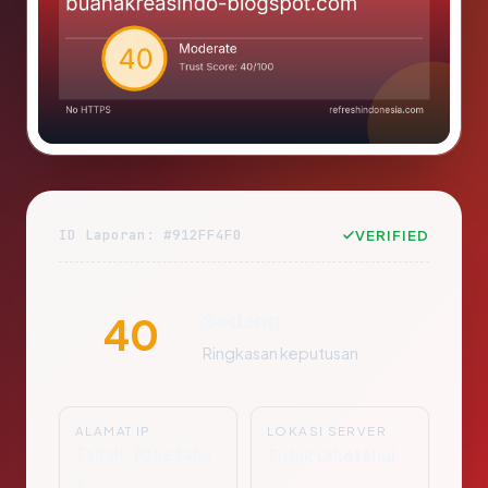
ID Laporan: #912FF4F0
VERIFIED
Sedang
40
Ringkasan keputusan
ALAMAT IP
LOKASI SERVER
Tidak Diketahu
Tidak Diketahui
i