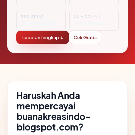
REGISTRAR
USIA DOMAIN
Tidak Diketahui
Tidak Diketahui
Laporan lengkap ↓
Cek Gratis
Haruskah Anda
mempercayai
buanakreasindo-
blogspot.com?