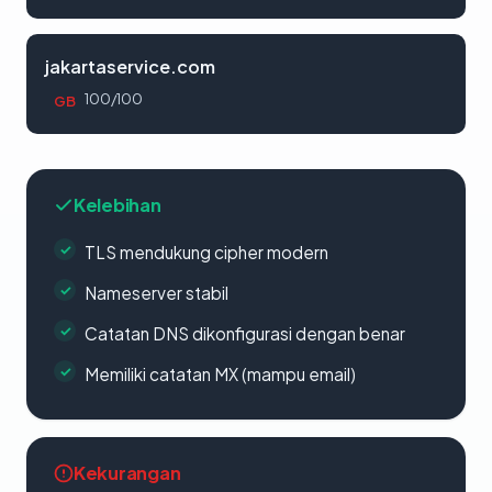
jakartaservice.com
100/100
GB
Kelebihan
TLS mendukung cipher modern
Nameserver stabil
Catatan DNS dikonfigurasi dengan benar
Memiliki catatan MX (mampu email)
Kekurangan