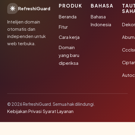
PRODUK
BAHASA
TAU
RefreshiGuard
SAH
Beranda
Bahasa
Intelijen domain
Indonesia
Dekor
Fitur
otomatis dan
independen untuk
Cara kerja
Abum
web terbuka.
Domain
Cccls
yang baru
Cipta
diperiksa
Autoc
© 2026 RefreshiGuard. Semua hak dilindungi.
Kebijakan Privasi
·
Syarat Layanan