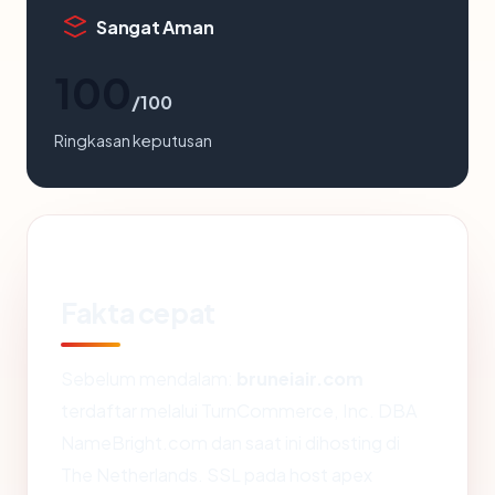
Sangat Aman
100
/100
Ringkasan keputusan
Fakta cepat
Sebelum mendalam:
bruneiair.com
terdaftar melalui TurnCommerce, Inc. DBA
NameBright.com dan saat ini dihosting di
The Netherlands. SSL pada host apex