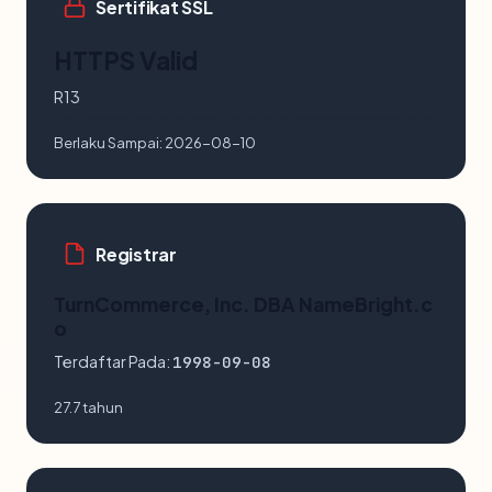
Sertifikat SSL
HTTPS Valid
R13
Berlaku Sampai:
2026-08-10
Registrar
TurnCommerce, Inc. DBA NameBright.c
o
Terdaftar Pada:
1998-09-08
27.7 tahun