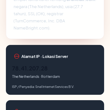
negara (The Netherlands), usia (27.7
tahun), SSL (OK), registrar
(TurnCommerce, Inc. DBA
NameBright.com).
Alamat IP · Lokasi Server
78.41.207.28
The Netherlands · Rotterdam
ISP / Penyedia:
Snel Internet Services B.V.