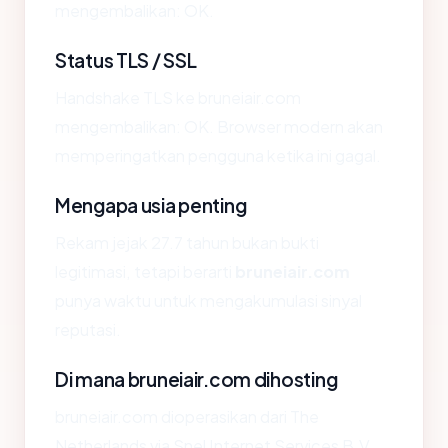
mengembalikan: OK.
Status TLS / SSL
Handshake TLS ke bruneiair.com
mengembalikan: OK. Browser modern akan
memperingatkan pengguna ketika ini gagal.
Mengapa usia penting
Rekam jejak 27.7 tahun bukan bukti
legitimasi, tetapi berarti
bruneiair.com
punya waktu untuk mengakumulasi sinyal
reputasi.
Di mana bruneiair.com dihosting
bruneiair.com dioperasikan dari The
Netherlands via Snel Internet Services B.V..