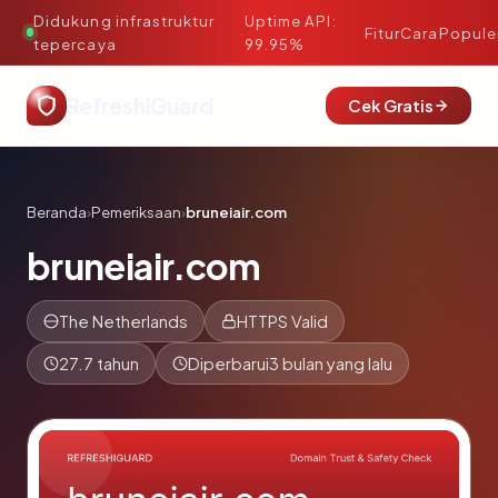
Didukung infrastruktur
Uptime API:
·
Fitur
Cara
Popule
tepercaya
99.95%
RefreshiGuard
Cek Gratis
Beranda
›
Pemeriksaan
›
bruneiair.com
bruneiair.com
The Netherlands
HTTPS Valid
27.7 tahun
Diperbarui
3 bulan yang lalu