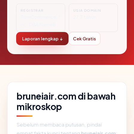
REGISTRAR
USIA DOMAIN
TurnCommerce, I
27.7 tahun
nc. DBA NameB
Laporan lengkap ↓
Cek Gratis
bruneiair.com di bawah
mikroskop
Sebelum membaca putusan, pindai
empat fakta kunci tentang
bruneiair.com
: