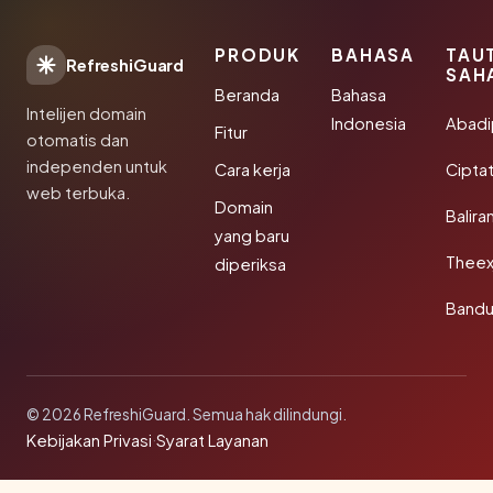
PRODUK
BAHASA
TAU
RefreshiGuard
SAH
Beranda
Bahasa
Intelijen domain
Indonesia
Abad
Fitur
otomatis dan
independen untuk
Cara kerja
Cipta
web terbuka.
Domain
Balira
yang baru
Theex
diperiksa
Band
© 2026 RefreshiGuard. Semua hak dilindungi.
Kebijakan Privasi
·
Syarat Layanan