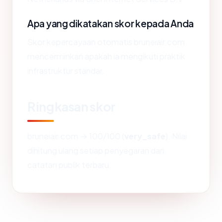
Apa yang dikatakan skor kepada Anda
Skor kepercayaan otomatis bruneiair.com
mencerminkan apakah ia mengikuti praktik
infrastruktur standar.
Ringkasan skor
bruneiair.com → 100/100 (
very_safe
). Nilai
dihitung ulang setiap penyegaran dari
catatan publik terbaru.