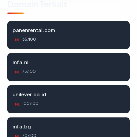
Domain Terkait
panenrental.com
65/100
NL
mfa.nl
75/100
NL
unilever.co.id
100/100
NL
mfa.bg
70/100
NL