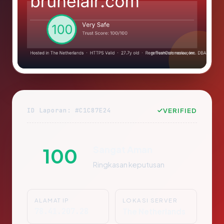
ID Laporan: #C1C87E24
VERIFIED
Sangat Aman
100
Ringkasan keputusan
ALAMAT IP
LOKASI SERVER
78.41.207.28
The Netherlands