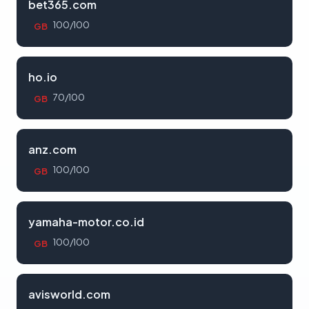
bet365.com
100/100
GB
ho.io
70/100
GB
anz.com
100/100
GB
yamaha-motor.co.id
100/100
GB
avisworld.com