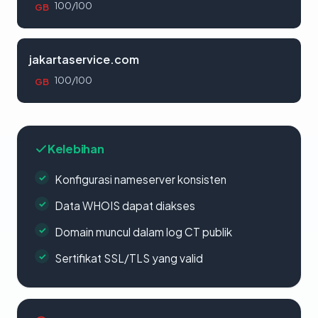
100/100
GB
jakartaservice.com
100/100
GB
Kelebihan
Konfigurasi nameserver konsisten
Data WHOIS dapat diakses
Domain muncul dalam log CT publik
Sertifikat SSL/TLS yang valid