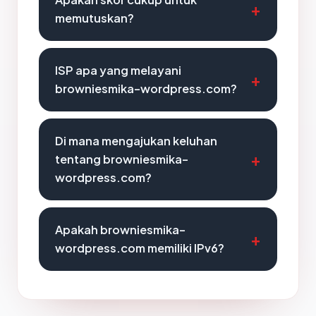
memutuskan?
ISP apa yang melayani
browniesmika-wordpress.com?
Di mana mengajukan keluhan
tentang browniesmika-
wordpress.com?
Apakah browniesmika-
wordpress.com memiliki IPv6?