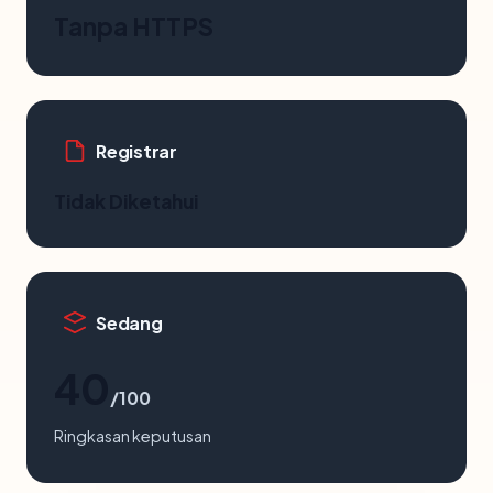
Tanpa HTTPS
Registrar
Tidak Diketahui
Sedang
40
/100
Ringkasan keputusan