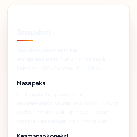
Snapshot
Snapshot
browniesmika-
wordpress.com
: ? tahun, dihosting di
Unknown, ISP Unknown, HTTPS No.
Masa pakai
Dihitung dari hari pendaftaran,
browniesmika-wordpress.com
sudah ada
sekitar ? tahun melalui Unknown — dalam
kategori kematangan "new" model kami.
Keamanan koneksi