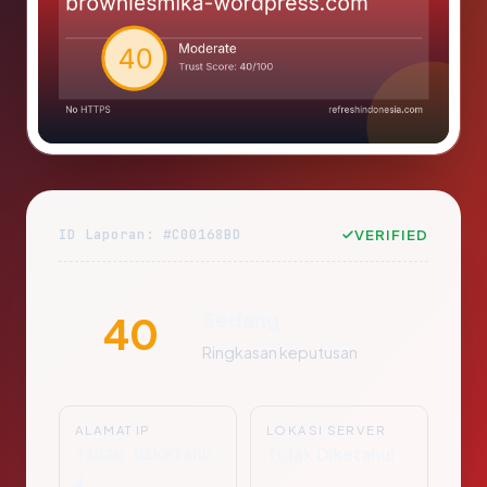
ID Laporan: #C00168BD
VERIFIED
Sedang
40
Ringkasan keputusan
ALAMAT IP
LOKASI SERVER
Tidak Diketahu
Tidak Diketahui
i