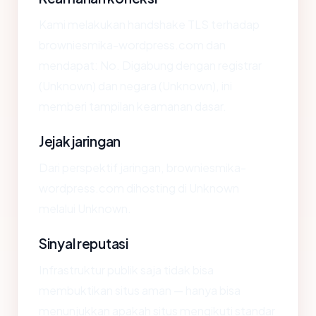
Kami melakukan handshake TLS terhadap
browniesmika-wordpress.com dan
mendapat: No. Digabung dengan registrar
(Unknown) dan negara (Unknown), ini
memberi tampilan keamanan dasar.
Jejak jaringan
Dari perspektif jaringan, browniesmika-
wordpress.com dihosting di Unknown
melalui Unknown.
Sinyal reputasi
Infrastruktur publik saja tidak bisa
membuktikan situs aman — hanya bisa
menunjukkan apakah situs mengikuti standar