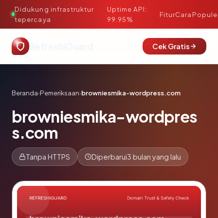
Didukung infrastruktur
Uptime API:
·
Fitur
Cara
Popule
tepercaya
99.95%
RefreshiGuard
Cek Gratis
Beranda
›
Pemeriksaan
›
browniesmika-wordpress.com
browniesmika-wordpres
s.com
Tanpa HTTPS
Diperbarui
3 bulan yang lalu