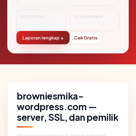
REGISTRAR
USIA DOMAIN
Tidak Diketahui
Tidak Diketahui
Laporan lengkap ↓
Cek Gratis
browniesmika-
wordpress.com —
server, SSL, dan pemilik
Perlakukan laporan di bawah sebagai