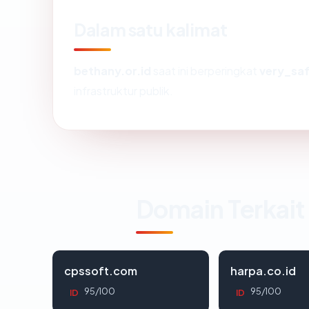
Dalam satu kalimat
bethany.or.id
saat ini berperingkat
very_sa
infrastruktur publik.
Domain Terkait
cpssoft.com
harpa.co.id
95/100
95/100
ID
ID