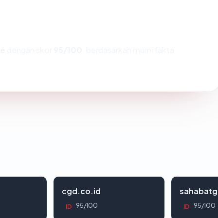
fe
dengan skor
95/100
, berdasarkan murni fakta
cgd.co.id
sahabatg
95/100
95/100
ID
ID