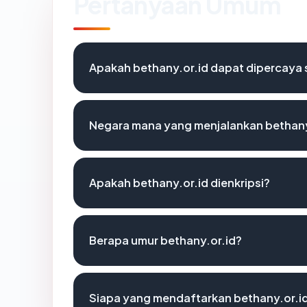
Pertanyaan Umum
Apakah bethany.or.id dapat dipercaya 
Negara mana yang menjalankan bethany
Apakah bethany.or.id dienkripsi?
Berapa umur bethany.or.id?
Siapa yang mendaftarkan bethany.or.i