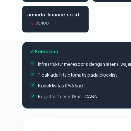
armada-finance.co.id
95/100
ID
Kelebihan
Infrastruktur merespons dengan latensi waja
Tidak ada hits otomatis pada blocklist
Konektivitas IPv6 hadir
Registrar terverifikasi ICANN