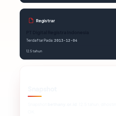
Registrar
PT Digital Registra Indonesia
Terdaftar Pada:
2013-12-04
12.5 tahun
Snapshot
Snapshot
bethany.or.id
: 12.5 tahun, dihos
OK.