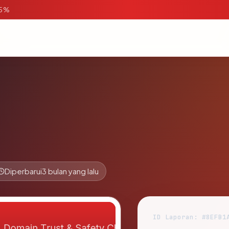
95%
Diperbarui
3 bulan yang lalu
ID Laporan: #8EFB1