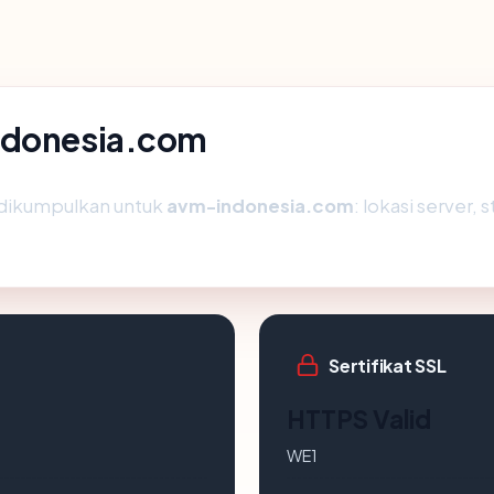
indonesia.com
 dikumpulkan untuk
avm-indonesia.com
: lokasi server,
Sertifikat SSL
HTTPS Valid
WE1