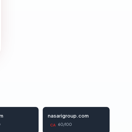
om
nasarigroup.com
0
60/100
CA