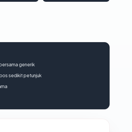
bersama generik
os sedikit petunjuk
lama