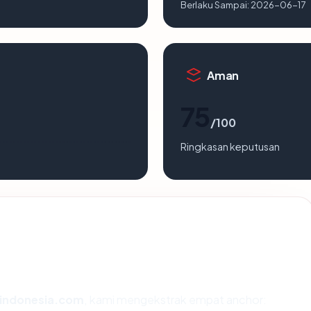
Berlaku Sampai:
2026-06-17
Aman
75
/100
Ringkasan keputusan
indonesia.com
, kami mengekstrak empat anchor: