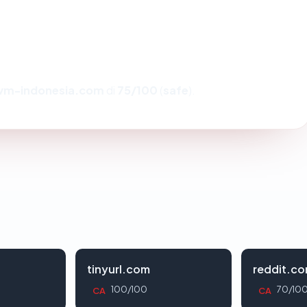
vm-indonesia.com
di
75/100
(
safe
).
tinyurl.com
reddit.c
100/100
70/10
CA
CA