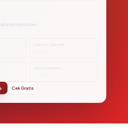
man
ngkasan keputusan
LOKASI SERVER
Canada
USIA DOMAIN
1 tahun
↓
Cek Gratis