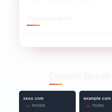
Pendapat akhir
Menggabungkan semua sinyal, kami menilai
a
Domain Terkait
xxoo.com
example.com
100/100
70/100
CA
CA