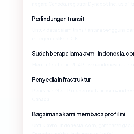
negara Canada, registrar Dynadot Inc, usia 1 t
Perlindungan transit
Untuk data dalam transit antara pengguna da
mengembalikan: OK.
Sudah berapa lama avm-indonesia.c
Menurut catatan RDAP, avm-indonesia.com dida
Penyedia infrastruktur
Pencarian GeoIP menempatkan
avm-indon
Canada.
Bagaimana kami membaca profil ini
Untuk
avm-indonesia.com
, gambaran gabu
Dynadot Inc) jatuh dalam pita "safe".