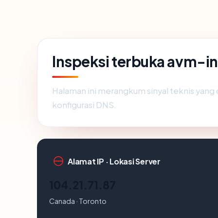
Inspeksi terbuka avm-
Halaman ini merangkum sinyal teknis yang
konfigurasi DNS.
Alamat IP · Lokasi Server
104.21.71.87
Canada · Toronto