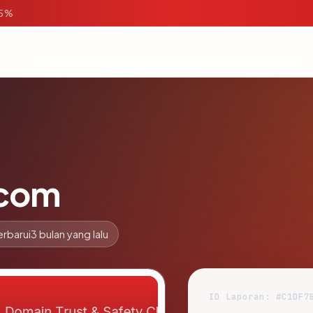
95%
.com
erbarui
3 bulan yang lalu
ID Laporan: #C1DF7