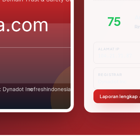
A
75
Ri
ALAMAT IP
104.21.71.87
REGISTRAR
Dynadot Inc
Laporan lengkap 