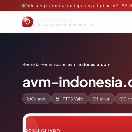
Didukung infrastruktur tepercaya
·
Uptime API: 99.
RefreshiGuard
PERIKSA APAKAH SEBUAH SITUS AMAN, TEPERCAYA, DAN TERVERIFIKASI DALAM HITUNGAN DETIK.
Beranda
›
Pemeriksaan
›
avm-indonesia.com
avm-indonesia
Canada
HTTPS Valid
1 tahun
Dip