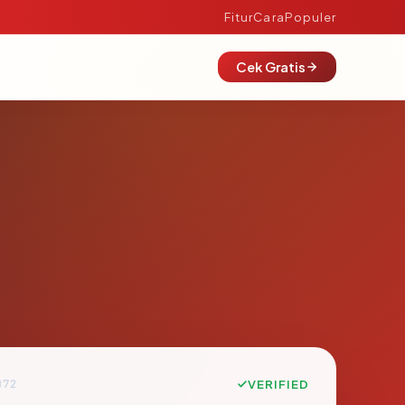
Fitur
Cara
Populer
Cek Gratis
B72
VERIFIED