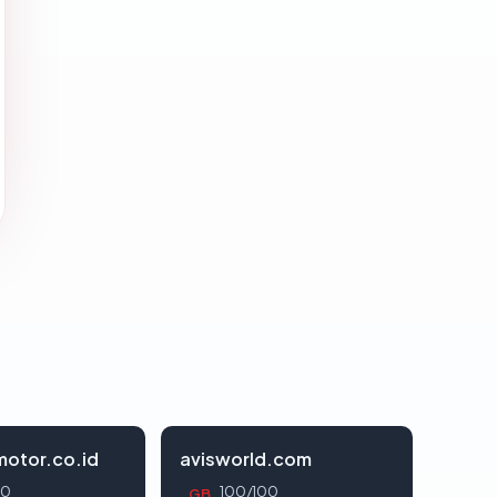
otor.co.id
avisworld.com
00
100/100
GB