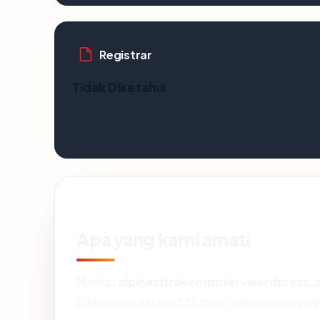
Registrar
Tidak Diketahui
Apa yang kami amati
Melihat
alpinecitrakomputer-wordpress
(Unknown), status SSL (No), dan registrar (U