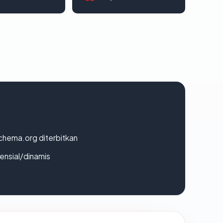
chema.org diterbitkan
densial/dinamis