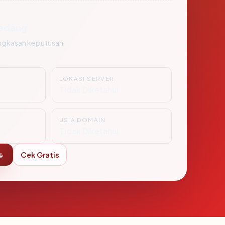
edang
ngkasan keputusan
LOKASI SERVER
i
Tidak Diketahui
USIA DOMAIN
Tidak Diketahui
↓
Cek Gratis