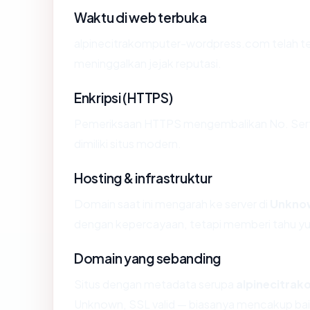
Waktu di web terbuka
alpinecitrakomputer-wordpress.com telah terli
meninggalkan jejak reputasi.
Enkripsi (HTTPS)
Pemeriksaan HTTPS mengembalikan No. Sertif
dimiliki situs modern.
Hosting & infrastruktur
Domain saat ini mengarah ke server di
Unkno
dengan kepercayaan, tetapi memberi tahu yu
Domain yang sebanding
Situs dengan metadata serupa
alpinecitra
Unknown, SSL valid — biasanya mencakup bai