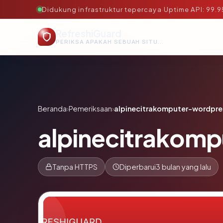
Didukung infrastruktur tepercaya
·
Uptime API: 99.
RefreshiGuard
PERIKSA APAKAH SEBUAH SITUS AMAN, TEPERCAYA, DAN TERVERIFIKASI DALAM HITUNGAN DETIK.
Beranda
›
Pemeriksaan
›
alpinecitrakomputer-wordpr
alpinecitrakom
Tanpa HTTPS
Diperbarui
3 bulan yang lalu