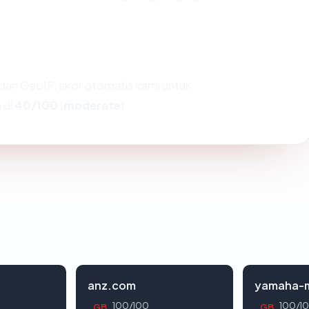
dan GeoIP, skor otomatis kami untuk
 di
40/100
(
moderate
).
anz.com
yamaha-m
100/100
100/1
GB
GB