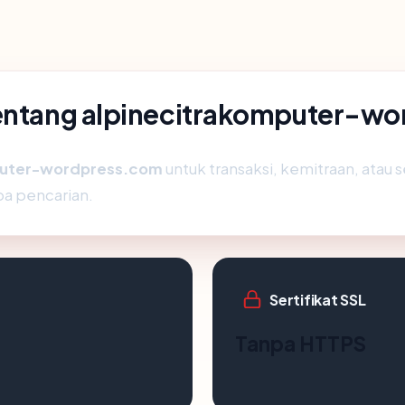
tentang alpinecitrakomputer-w
puter-wordpress.com
untuk transaksi, kemitraan, atau s
a pencarian.
Sertifikat SSL
Tanpa HTTPS