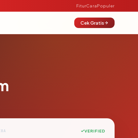
Fitur
Cara
Populer
Cek Gratis
om
E8A
VERIFIED