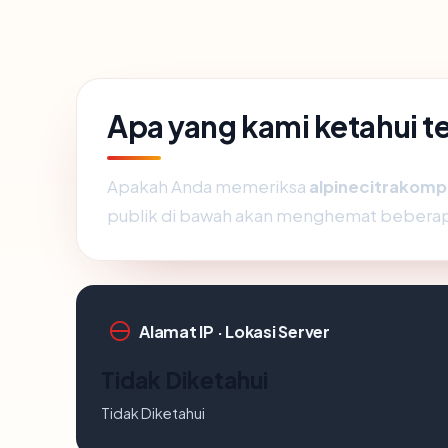
Apa yang kami ketahui 
Apakah Anda memeriksa
alpinecitrakom
publik di bawah akan menghemat beberap
Alamat IP · Lokasi Server
Tidak Diketahui
Tidak Diketahui