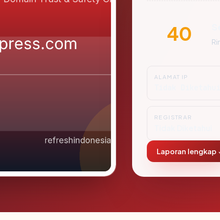
S
40
Ri
ALAMAT IP
Tidak Diketahu
REGISTRAR
Tidak Diketahui
Laporan lengkap 