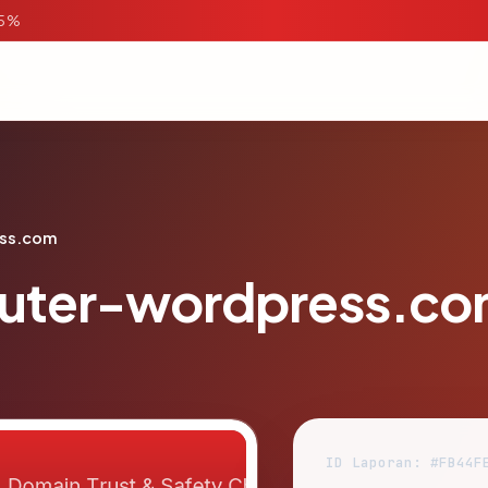
95%
ess.com
puter-wordpress.c
ID Laporan: #FB44F