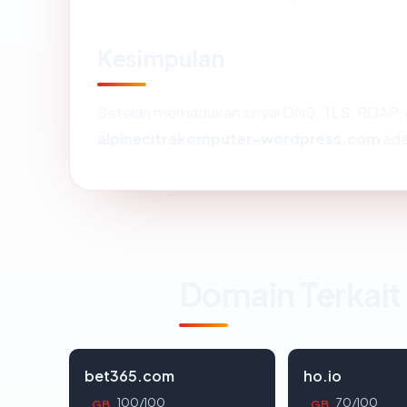
Kesimpulan
Setelah memadukan sinyal DNS, TLS, RDAP, 
alpinecitrakomputer-wordpress.com
ada
Domain Terkait
bet365.com
ho.io
100/100
70/100
GB
GB