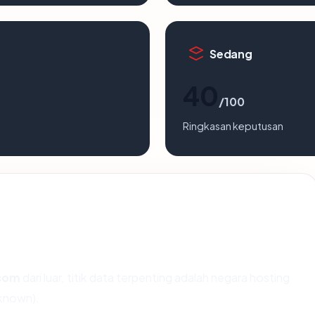
Sedang
40
/100
Ringkasan keputusan
.com
dari luar, titik data terpenting adalah negara hosting
nknown).