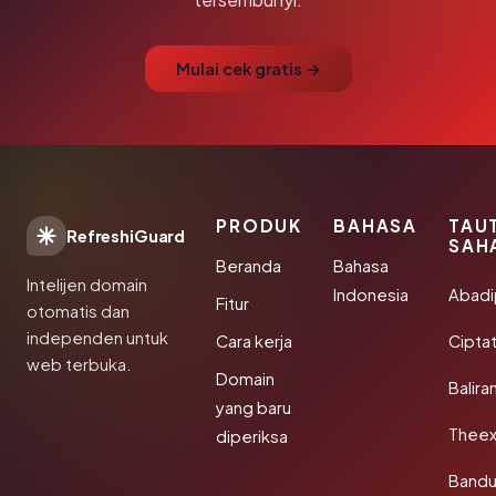
Mulai cek gratis →
PRODUK
BAHASA
TAU
RefreshiGuard
SAH
Beranda
Bahasa
Intelijen domain
Indonesia
Abad
Fitur
otomatis dan
independen untuk
Cara kerja
Cipta
web terbuka.
Domain
Balira
yang baru
Theex
diperiksa
Band