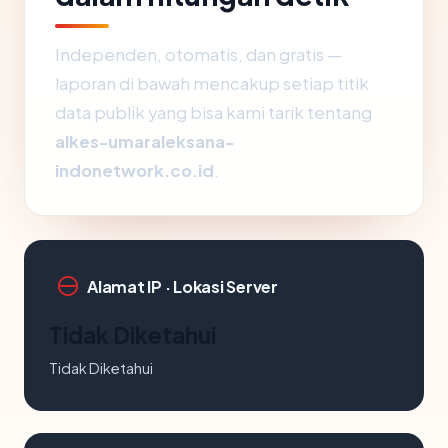
Independen, otomatis, dan gratis —
laporan di bawah mencakup setiap titik
data publik yang bisa kami tarik tentang
alkes-umaraleksana-
indonetwork.co.id
.
Alamat IP · Lokasi Server
Tidak Diketahui
Tidak Diketahui