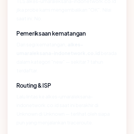
TLS alkes-umaraleksana-indonetwork.co.id
jika probe kami mengembalikan "OK". Nilai
saat ini: No.
Pemeriksaan kematangan
Dari segi kematangan,
alkes-
umaraleksana-indonetwork.co.id
berada
dalam kategori "new" — sekitar ? tahun
terdaftar.
Routing & ISP
Lalu lintas ke alkes-umaraleksana-
indonetwork.co.id saat ini berakhir di
Unknown di Unknown — terlihat oleh siapa
pun yang menjalankan traceroute.