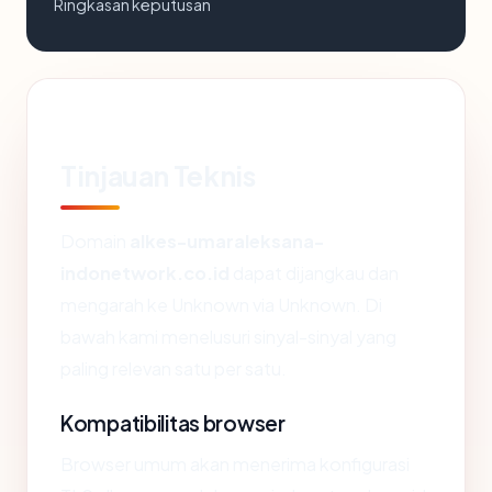
Ringkasan keputusan
Tinjauan Teknis
Domain
alkes-umaraleksana-
indonetwork.co.id
dapat dijangkau dan
mengarah ke Unknown via Unknown. Di
bawah kami menelusuri sinyal-sinyal yang
paling relevan satu per satu.
Kompatibilitas browser
Browser umum akan menerima konfigurasi