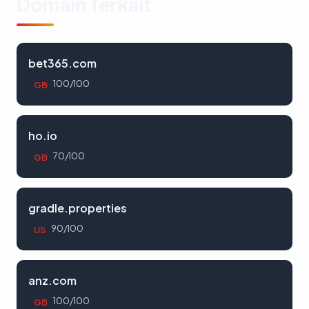
Domain Terkait
bet365.com
100/100
GB
ho.io
70/100
GB
gradle.properties
90/100
US
anz.com
100/100
GB