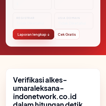
i
REGISTRAR
USIA DOMAIN
Tidak Diketahui
Tidak Diketahui
Laporan lengkap ↓
Cek Gratis
Verifikasi alkes-
umaraleksana-
indonetwork.co.id
dalam hitungan detik