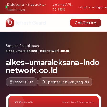
Didukung infrastruktur
Uptime API:
·
Fitur
Cara
Popule
tepercaya
99.95%
RefreshiGuard
Cek Gratis
Beranda
›
Pemeriksaan
›
alkes-umaraleksana-indonetwork.co.id
alkes-umaraleksana-indo
network.co.id
Tanpa HTTPS
Diperbarui
3 bulan yang lalu