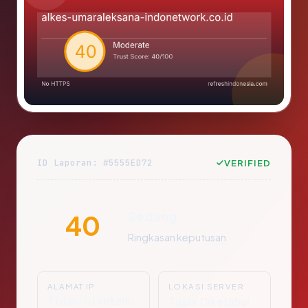
ID Laporan: #5555ED72
VERIFIED
Sedang
40
Ringkasan keputusan
ALAMAT IP
LOKASI SERVER
Tidak Diketahu
Tidak Diketahui