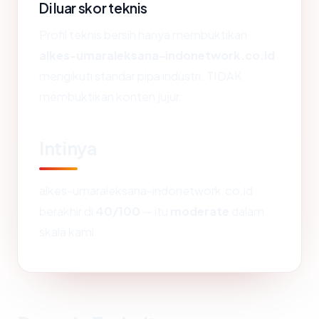
Di luar skor teknis
Profil teknis bersih hanya membuktikan
alkes-umaraleksana-indonetwork.co.id
mengikuti standar pipa industri. TIDAK
membuktikan konten jujur.
Intinya
alkes-umaraleksana-indonetwork.co.id
berakhir di
40/100
— itu
moderate
dalam
skala kami.