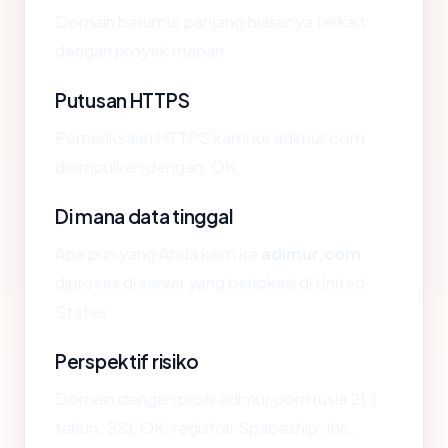
Domain berumur panjang biasanya terkait
dengan proyek mapan.
Putusan HTTPS
Pemeriksaan HTTPS kami ke adimur.com
disimpulkan dengan: OK.
Di mana data tinggal
Apa pun yang Anda kirim ke
adimur.com
diproses di server yang berlokasi di United
States.
Perspektif risiko
Domain dengan profil adimur.com (usia 21.1
tahun, SSL OK, registrar Spaceship, Inc.,