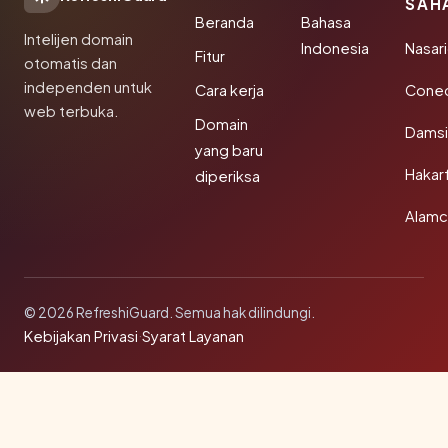
SAH
Beranda
Bahasa
Intelijen domain
Indonesia
Nasari
Fitur
otomatis dan
independen untuk
Cara kerja
Conec
web terbuka.
Domain
Damsi
yang baru
Hakar
diperiksa
Alamc
© 2026 RefreshiGuard. Semua hak dilindungi.
Kebijakan Privasi
·
Syarat Layanan