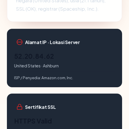
negara (United States), usia (21.1 tahun),
SSL (OK), registrar (Spaceship, Inc.).
Alamat IP · Lokasi Server
52.20.84.62
United States · Ashburn
ISP / Penyedia:
Amazon.com, Inc.
Sertifikat SSL
HTTPS Valid