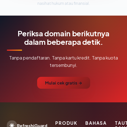
nasihat hukum atau finansial.
Periksa domain berikutnya
dalam beberapa detik.
Tanpa pendaftaran. Tanpa kartu kredit. Tanpa kuota
tersembunyi.
Mulai cek gratis →
PRODUK
BAHASA
TAU
RefreshiGuard