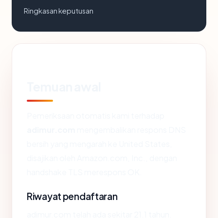
Ringkasan keputusan
Temuan awal
Pemeriksaan otomatis kami terhadap
adimur.com
mengembalikan respons DNS
bersih yang mengarah ke United States,
disajikan oleh Amazon.com, Inc., dengan
handshake TLS merespons OK.
Riwayat pendaftaran
adimur.com telah ada sekitar 21.1 tahun.