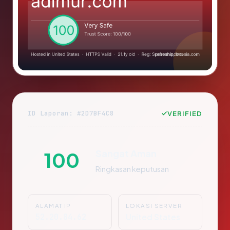
ID Laporan: #2D7BF4C8
VERIFIED
Sangat Aman
100
Ringkasan keputusan
ALAMAT IP
LOKASI SERVER
52.20.84.62
United States