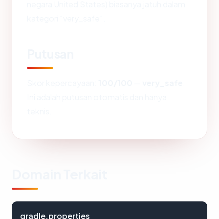
negara United States) biasanya jatuh dalam
kategori "very_safe".
Putusan
Skor kepercayaan:
100/100
—
very_safe
.
Ini adalah putusan otomatis dan hanya
teknis.
Domain Terkait
gradle.properties