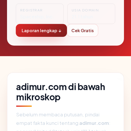
REGISTRAR
USIA DOMAIN
Spaceship, Inc.
21.1 tahun
Laporan lengkap ↓
Cek Gratis
adimur.com di bawah
mikroskop
Sebelum membaca putusan, pindai
empat fakta kunci tentang
adimur.com
: