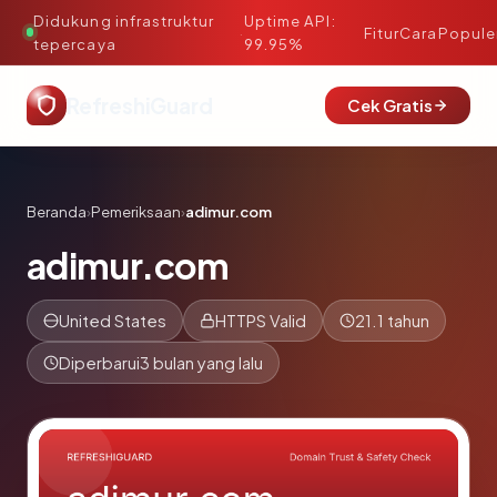
Didukung infrastruktur
Uptime API:
·
Fitur
Cara
Popule
tepercaya
99.95%
RefreshiGuard
Cek Gratis
Beranda
›
Pemeriksaan
›
adimur.com
adimur.com
United States
HTTPS Valid
21.1 tahun
Diperbarui
3 bulan yang lalu