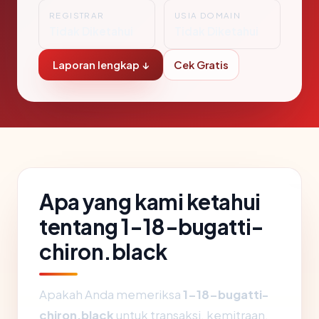
REGISTRAR
USIA DOMAIN
Tidak Diketahui
Tidak Diketahui
Laporan lengkap ↓
Cek Gratis
Apa yang kami ketahui
tentang 1-18-bugatti-
chiron.black
Apakah Anda memeriksa
1-18-bugatti-
chiron.black
untuk transaksi, kemitraan,