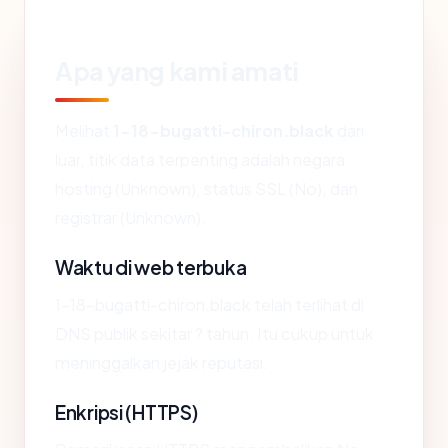
Apa yang kami amati
Melihat
1-18-bugatti-chiron.black
dari
luar, titik data terpenting adalah negara
hosting (Unknown), status SSL (No), dan
registrar (Unknown).
Waktu di web terbuka
1-18-bugatti-chiron.black telah terlihat di
DNS publik sekitar ? tahun. Itu cukup untuk
meninggalkan jejak reputasi.
Enkripsi (HTTPS)