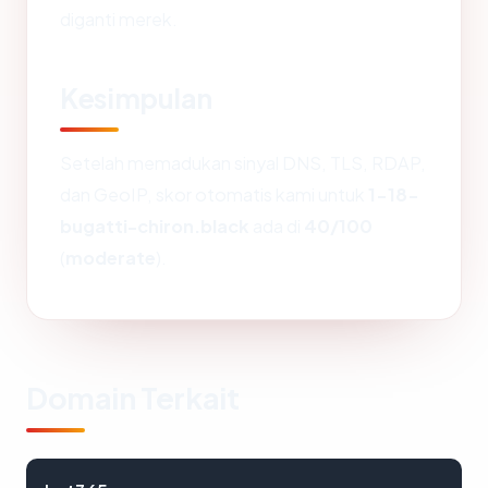
diganti merek.
Kesimpulan
Setelah memadukan sinyal DNS, TLS, RDAP,
dan GeoIP, skor otomatis kami untuk
1-18-
bugatti-chiron.black
ada di
40/100
(
moderate
).
Domain Terkait