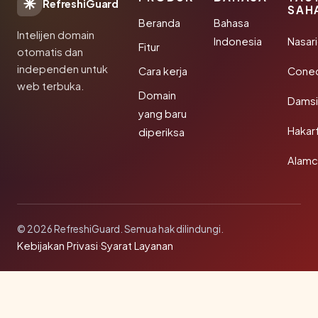
RefreshiGuard
SAH
Beranda
Bahasa
Intelijen domain
Indonesia
Nasari
Fitur
otomatis dan
independen untuk
Cara kerja
Conec
web terbuka.
Domain
Damsi
yang baru
Hakar
diperiksa
Alamc
© 2026 RefreshiGuard. Semua hak dilindungi.
Kebijakan Privasi
·
Syarat Layanan