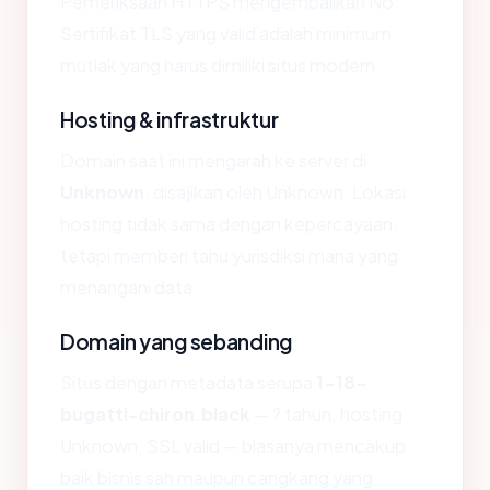
Pemeriksaan HTTPS mengembalikan No.
Sertifikat TLS yang valid adalah minimum
mutlak yang harus dimiliki situs modern.
Hosting & infrastruktur
Domain saat ini mengarah ke server di
Unknown
, disajikan oleh Unknown. Lokasi
hosting tidak sama dengan kepercayaan,
tetapi memberi tahu yurisdiksi mana yang
menangani data.
Domain yang sebanding
Situs dengan metadata serupa
1-18-
bugatti-chiron.black
— ? tahun, hosting
Unknown, SSL valid — biasanya mencakup
baik bisnis sah maupun cangkang yang