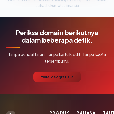
nasihat hukum atau finansial.
Periksa domain berikutnya
dalam beberapa detik.
Tanpa pendaftaran. Tanpa kartu kredit. Tanpa kuota
tersembunyi.
Mulai cek gratis →
PRODUK
BAHASA
TAU