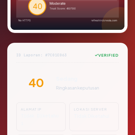
ID Laporan: #7C01E063
VERIFIED
Sedang
40
Ringkasan keputusan
ALAMAT IP
LOKASI SERVER
Tidak Diketahu
Tidak Diketahui
i