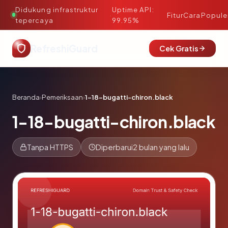
Didukung infrastruktur
Uptime API:
·
Fitur
Cara
Popule
tepercaya
99.95%
RefreshiGuard
Cek Gratis
Beranda
›
Pemeriksaan
›
1-18-bugatti-chiron.black
1-18-bugatti-chiron.black
Tanpa HTTPS
Diperbarui
2 bulan yang lalu